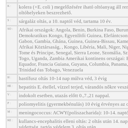
K :
kolera (+E. coli ) megelőzésére iható oltóanyag áll re
oltóhelyeken beszrezhető.
S :
sárgaláz oltás, a 10. naptól véd, tartama 10 év.
SO :
Afrikai országok: Angola, Benin, Burkina Faso, Burun
Demokratikus Kongo, Egyenlítői Guinea, Elefántcsontp
Gabon, Gambia, Ghána, Guinea, Guinea-Bissau, Kame
Afrikai Köztársaság, , Kongo, Libéria, Mali, Niger, N
Tome és Principe, Senegal, Sierra Leone, Szomália, S
Togo, Uganda, Zambia Amerikai kontinens országai: Bo
Equador, Francia Guiana, Guyana, Columbia, Panama,
Trinidad éas Tobago, Venezuela
H :
hastífusz oltás 10-14 nap múlva véd, 3 évig
HE :
hepatitis E. étellel, vízzel terjed, várandós nőkre vesz
V :
indokolt esetben, utazás előtt 0.,7.,21 nappal.
P :
poliomyelitis (gyermekbénulás) 10 évig érvényes az o
M :
meningococcus: ACWY(poliszacharida): 10-14. naptól
KE :
kullancs-encephalitis elleni oltás: 2 oltás után 14. nap
védettség, tartós védelem 3. oltás után.