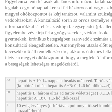
Figyelem:
a fenti leírások általános információt tartalma
legalább egy hónappal keresd fel háziorvosod vagy az 
megyei oltóközpontot és kérj tanácsot, valamint szükség
védőoltásokat. A konzultáció során az orvos személyre 
információkkal lát el és az eddigi betegségeidet (pl. aller
figyelembe véve írja fel a gyógyszereket, védőoltásokat
gyermekek, krónikus betegségben szenvedők számára a
konzultáció elengedhetetlen. Amennyiben utazás előtt 
kevesebb idő áll rendelkezésedre, akkor is érdemes felk
illetve a megyei oltóközpontot, hogy a megfelelő info
a betegségek lehetséges megelőzéséről.
HA :
hepatitis A 10-14 nappal a beadás után véd. Tartós véd
(kombinált oltás: hepatitis A+B: 0.,1.,6 hó időközzel)
HB :
hepatitis B: három oltás ad tartós védettséget ( 0.,1.,6
hepatitis: A+B: 0.,1.,6 hó időközzel)
T :
10 évig érvényes (diftériával, poliomyelitissel kombin
hozzáférhető)