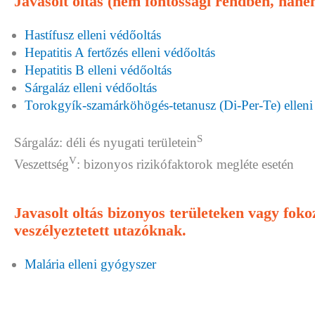
Javasolt oltás (nem fontossági rendben, han
Hastífusz elleni védőoltás
Hepatitis A fertőzés elleni védőoltás
Hepatitis B elleni védőoltás
Sárgaláz elleni védőoltás
Torokgyík-szamárköhögés-tetanusz (Di-Per-Te) elleni
S
Sárgaláz: déli és nyugati területein
V
Veszettség
: bizonyos rizikófaktorok megléte esetén
Javasolt oltás bizonyos területeken vagy fok
veszélyeztetett utazóknak.
Malária elleni gyógyszer