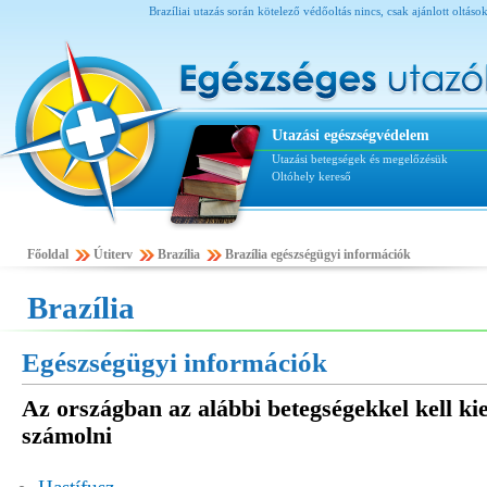
Brazíliai utazás során kötelező védőoltás nincs, csak ajánlott oltáso
Utazási egészségvédelem
Utazási betegségek és megelőzésük
Oltóhely kereső
Főoldal
Útiterv
Brazília
Brazília egészségügyi információk
Brazília
Egészségügyi információk
Az országban az alábbi betegségekkel kell ki
számolni