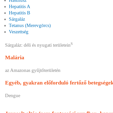
Hastífusz
Hepatitis A
Hepatitis B
Sárgaláz
Tetanus (Merevgörcs)
Veszettség
S
Sárgaláz: déli és nyugati területein
Malária
az Amazonas gyűjtőterületén
Egyéb, gyakran előforduló fertőző betegsége
Dengue