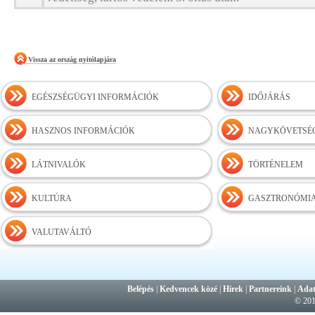
Vissza az ország nyitólapjára
EGÉSZSÉGÜGYI INFORMÁCIÓK
IDŐJÁRÁS
HASZNOS INFORMÁCIÓK
NAGYKÖVETSÉ
LÁTNIVALÓK
TÖRTÉNELEM
KULTÚRA
GASZTRONÓMI
VALUTAVÁLTÓ
Belépés
|
Kedvencek közé
|
Hírek
|
Partnereink
|
Adat
© 20