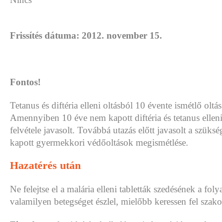
Frissítés dátuma: 2012. november 15.
Fontos!
Tetanus és diftéria elleni oltásból 10 évente ismétlő oltá
Amennyiben 10 éve nem kapott diftéria és tetanus elleni
felvétele javasolt. Továbbá utazás előtt javasolt a szüks
kapott gyermekkori védőoltások megismétlése.
Hazatérés után
Ne felejtse el a malária elleni tabletták szedésének a folya
valamilyen betegséget észlel, mielőbb keressen fel szako