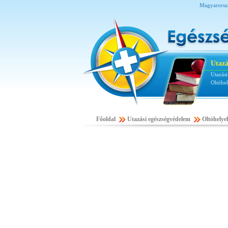
Magyarorszá
Utazá
Utazás
Oltóhe
Főoldal
Utazási egészségvédelem
Oltóhely