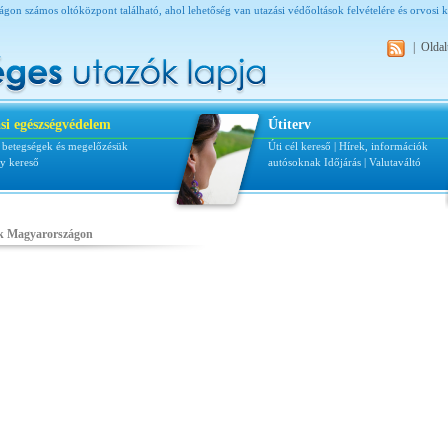
gon számos oltóközpont található, ahol lehetőség van utazási védőoltások felvételére és orvosi k
|
Oldal
si egészségvédelem
Útiterv
i betegségek és megelőzésük
Úti cél kereső
|
Hírek, információk
ly kereső
autósoknak
Időjárás
|
Valutaváltó
ek Magyarországon