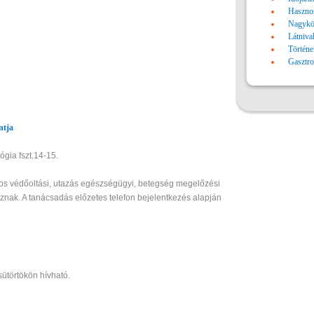
Haszno
Nagykö
Látniva
Történe
Gasztr
ntja
ógia fszt.14-15.
os védőoltási, utazás egészségügyi, betegség megelőzési
znak. A tanácsadás előzetes telefon bejelentkezés alapján
ütörtökön hívható.
zetben