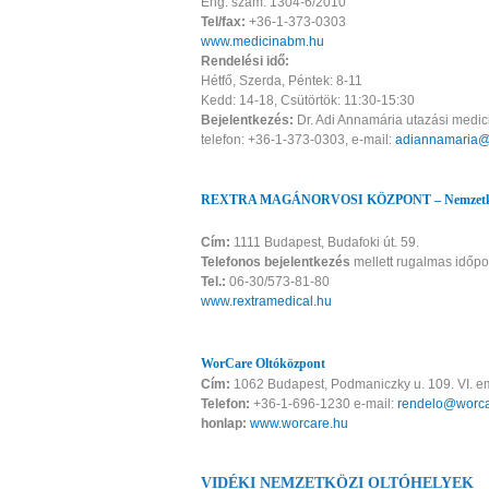
Eng. szám: 1304-6/2010
Tel/fax:
+36-1-373-0303
www.medicinabm.hu
Rendelési idő:
Hétfő, Szerda, Péntek: 8-11
Kedd: 14-18, Csütörtök: 11:30-15:30
Bejelentkezés:
Dr. Adi Annamária utazási medic
telefon: +36-1-373-0303, e-mail:
adiannamaria@
REXTRA MAGÁNORVOSI KÖZPONT – Nemzetköz
Cím:
1111 Budapest, Budafoki út. 59.
Telefonos bejelentkezés
mellett rugalmas időpon
Tel.:
06-30/573-81-80
www.rextramedical.hu
WorCare Oltóközpont
Cím:
1062 Budapest, Podmaniczky u. 109. VI. e
Telefon:
+36-1-696-1230 e-mail:
rendelo@worca
honlap:
www.worcare.hu
VIDÉKI NEMZETKÖZI OLTÓHELYEK