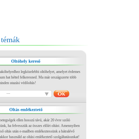
témák
Oltóhely kereső
lakóhelyedhez legközelebbi oltóhelyet, amelyet érdemes
mum hat héttel felkeresned. Ma már országszerte több
inden utazási védőoltás!
---
Oltás emlékeztető
betegségek ellen hosszú távú, akár 20 évre szóló
tünk, ha felvesszük az összes előírt oltást. Amennyiben
lső oltás után e-mailben emlékeztessünk a hátralévő
 akkor használd az oltási emlékeztető szolgáltatásunkat!