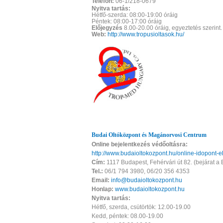
Telefon:
06-1/218-0679
Nyitva tartás:
Hétfő-szerda: 08:00-19:00 óráig
Péntek: 08:00-17:00 óráig
Előjegyzés
8.00-20.00 óráig, egyeztetés szerint.
Web:
http://www.tropusioltasok.hu/
Budai Oltóközpont és Magánorvosi Centrum
Online bejelentkezés védőoltásra:
http://www.budaioltokozpont.hu/online-idopont-e
Cím:
1117 Budapest, Fehérvári út 82. (bejárat a B
Tel.:
06/1 794 3980, 06/20 356 4353
Email:
info@budaioltokozpont.hu
Honlap:
www.budaioltokozpont.hu
Nyitva tartás:
Hétfő, szerda, csütörtök: 12.00-19.00
Kedd, péntek: 08.00-19.00