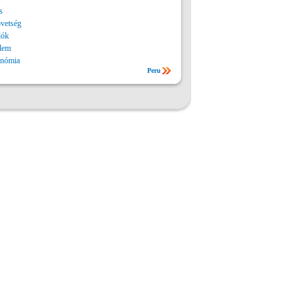
s
vetség
lók
lem
onómia
Peru