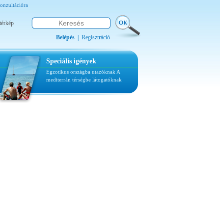
onzultációra
térkép
Belépés
|
Regisztráció
Speciális igények
Egzotikus országba utazóknak
A
mediterrán térségbe látogatóknak