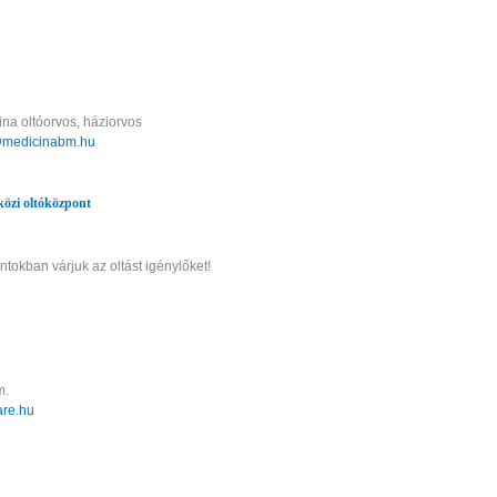
ina oltóorvos, háziorvos
medicinabm.hu
i oltóközpont
tokban várjuk az oltást igénylőket!
m.
re.hu