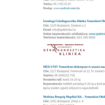
Telefon:
06-1/392-05-05
Honlap:
www.medical-center.hu
Istenhegyi Géndiagnosztika Klinika Nemzetközi Ol
Cím:
1125 Budapest, Zalatnai u.2
Email:
info@igdklinika.hu
Online bejelentkezés védőoltásra:
www.igdklin
Telefonos bejelentkezés:
06/1 580 8660
MED-UNIV Nemzetközi oltóközpont és utazási tan
Cím:
1117 Budapest. Fehérvári út 12. IV. emelet
Telefon:
06-30/6252-750
Rendelési idő:
kedd 16-20-ig
Bejelentkezés
hétfőtől péntekig 8-20-ig a fenti 
Igény esetén egyéb időpont is egyeztethető.
Medicina Betegség Megelőző Kft. - Nemzetközi Olt
Cím:
1051 Budapest, Zrínyi u. 4.