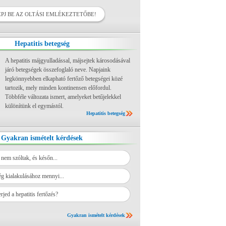
ÉPJ BE AZ OLTÁSI EMLÉKEZTETŐBE!
Hepatitis betegség
A hepatitis májgyulladással, májsejtek károsodásával
járó betegségek összefoglaló neve. Napjaink
legkönnyebben elkapható fertőző betegségei közé
tartozik, mely minden kontinensen előfordul.
Többféle változata ismert, amelyeket betűjelekkel
különítünk el egymástól.
Hepatitis betegség
Gyakran ismételt kérdések
 nem szóltak, és későn...
ég kialakulásához mennyi...
jed a hepatitis fertőzés?
Gyakran ismételt kérdések