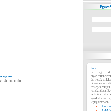
Egészsé
Peru
Peru maga a tört
olyan történelemm
lojegyzes
ősi korok emlékei
ánát utca felől)
utazók megcsodál
fenséges romjait 
remekműveit. Ez
turisták ezreit v
tájakkal, és az eg
legizgalmasabb...
Egészsé
Időjárá