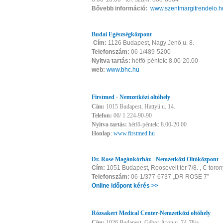
Bővebb információ:
www.szentmargitrendelo.h
Budai Egészségközpont
Cím:
1126 Budapest, Nagy Jenő u. 8.
Telefonszám:
06 1/489-5200
Nyitva tartás:
hétfő-péntek: 8.00-20.00
web:
www.bhc.hu
Firstmed - Nemzetközi oltóhely
Cím:
1015 Budapest, Hattyú u. 14.
Telefon:
06/ 1 224-90-90
Nyitva tartás:
hétfő-péntek: 8.00-20.00
Honlap
:
www.firstmed.hu
Dr. Rose Magánkórház - Nemzetközi Oltóközpont
Cím:
1051 Budapest, Roosevelt tér 7/8. , C toron
Telefonszám:
06-1/377-6737 „DR ROSE 7”
Online időpont kérés >>
Rózsakert Medical Center-Nemzetközi oltóhely
Cím:
1026 Budapest, Gábor Áron u. 74-78/a