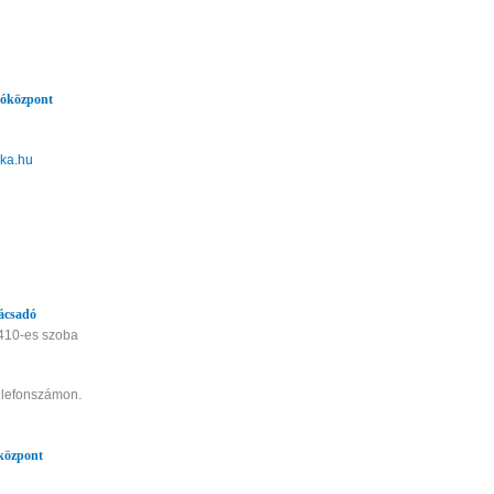
tóközpont
ika.hu
ácsadó
 410-es szoba
telefonszámon.
óközpont