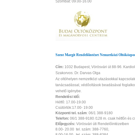
Szombat: 09.00-16.00
Szent Margit Rendelőintézet Nemzetközi Oltóközpo
Cím:
1032 Budapest, Vörösvári út 88-96. Kardiol
Szakorvos: Dr. Darvas Olga
Az oltóhelyen nemzetközi utazásokkal kapcsolat
tanácsadással, védőoltások beadásával foglalko
vehető igénybe.
Rendelési idő:
Hétfő: 17.00-19.00
Csütörtök:17.00- 19.00
Központi tel. szám
: 06/1 388-9180
Telefon:
06/1 388-9180 /128 m. csak hétfőn és cs
Előjegyzés:
Vörösvári úti Rendelőinté
8.00- 20.00 tel. szám: 388-7760,
8.00-16.00 tel. szám: 388-8384