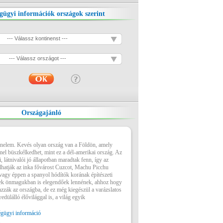
gügyi információk országok szerint
--- Válassz kontinenst ---
--- Válassz országot ---
Országajánló
énelem. Kevés olyan ország van a Földön, amely
el büszkélkedhet, mint ez a dél-amerikai ország. Az
, látnivalói jó állapotban maradtak fenn, így az
hatják az inka fővárost Cuzcot, Machu Picchu
vagy éppen a spanyol hódítók korának építészeti
ek önmagukban is elegendőek lennének, ahhoz hogy
onzzák az országba, de ez még kiegészül a varázslatos
yedülálló élővilággal is, a világ egyik
gügyi információ
s