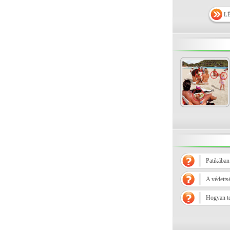
L
Patikában
A védetts
Hogyan ter