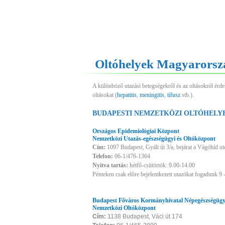
Oltóhelyek Magyarorsz
A különböző utazási betegségekről és az oltásokról érd
oltásokat (
hepatitis
,
meningitis
,
tífusz
stb.).
BUDAPESTI NEMZETKÖZI OLTÓHELY
Országos Epidemiológiai Központ
Nemzetközi Utazás-egészségügyi és Oltóközpont
Cím:
1097 Budapest, Gyáli út 3/a, bejárat a Vágóhíd 
Telefon:
06-1/476-1364
Nyitva tartás:
hétfő-csütörtök: 9.00-14.00
Pénteken csak előre bejelentkezett utazókat fogadunk 9 
Budapest Főváros Kormányhivatal Népegészségügyi
Nemzetközi Oltóközpont
Cím:
1138 Budapest, Váci út 174