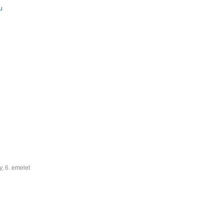
u
y, 6. emelet