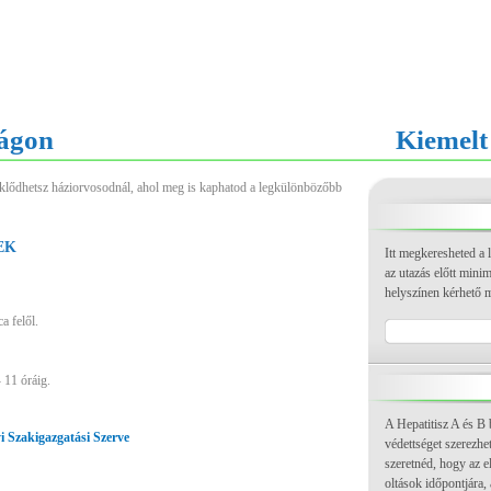
ágon
Kiemelt
eklődhetsz háziorvosodnál, ahol meg is kaphatod a legkülönbözőbb
EK
Itt megkeresheted a 
az utazás előtt mini
helyszínen kérhető m
utca felől.
- 11 óráig.
A Hepatitisz A és B 
 Szakigazgatási Szerve
védettséget szerezhe
szeretnéd, hogy az e
oltások időpontjára,