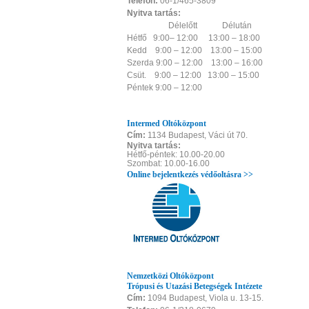
Telefon:
06-1/465-3809
Nyitva tartás:
Délelőtt
Délután
Hétfő
9:00– 12:00
13:00 – 18:00
Kedd
9:00 – 12:00
13:00 – 15:00
Szerda
9:00 – 12:00
13:00 – 16:00
Csüt.
9:00 – 12:00
13:00 – 15:00
Péntek
9:00 – 12:00
Intermed Oltóközpont
Cím:
1134 Budapest, Váci út 70.
Nyitva tartás:
Hétfő-péntek: 10.00-20.00
Szombat: 10.00-16.00
Online bejelentkezés védőoltásra >>
Nemzetközi Oltóközpont
Trópusi és Utazási Betegségek Intézete
Cím:
1094 Budapest, Viola u. 13-15.