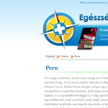
Perui utazás során nem c
Utazá
Utazás
Oltóhe
Főoldal
Útiterv
Peru
Peru
Peru maga a történelem. Kevés olyan ország van a Földö
amerikai ország. Az ősi korok emlékei, látnivalói jó ál
fővárost Cuzcot, Machu Picchu fenséges romjait vagy é
önmagukban is elegendőek lennének, ahhoz hogy turisták
tájakkal, és az egyedülálló élővilággal is, a világ egyik
legcsodálatosabb, óriási szurdokok, tavak várják a turis
kultúrájukat megőrizték, nem hagyták elpusztulni, az 