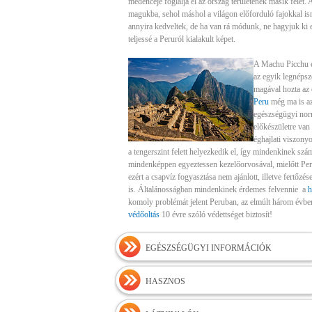
medencéje foglalja el az ország területének másik felét. A
magukba, sehol máshol a világon előforduló fajokkal ism
annyira kedveltek, de ha van rá módunk, ne hagyjuk ki e
teljessé a Peruról kialakult képet.
A Machu Picchu és
az egyik legnépsz
magával hozta az 
Peru
még ma is az 
egészségügyi nor
előkészületre van
éghajlati viszony
a tengerszint felett helyezkedik el, így mindenkinek szá
mindenképpen egyeztessen kezelőorvosával, mielőtt Per
ezért a csapvíz fogyasztása nem ajánlott, illetve fertőzé
is. Általánosságban mindenkinek érdemes felvennie a
h
komoly problémát jelent Peruban, az elmúlt három évben, i
védőoltás
10 évre szóló védettséget biztosít!
EGÉSZSÉGÜGYI INFORMÁCIÓK
HASZNOS