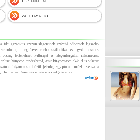
TÖRTÉNELEM
VALUTAVÁLTÓ
z idei egzotikus szezon slágereinek számító célpontok legszebb
es strandokat, a legkényelmesebb szállodákat és egyéb hasznos
 ország történelmét, kultúráját és idegenforgalmi információit
 online könyvbe rendezheted, amit kinyomtatva akár el is vihetsz
ovatunk folyamatosan bővül, jelenleg Egyiptom, Tunézia, Kenya, a
 Thaiföld és Dominika érhető el a szolgáltatásból.
tovább