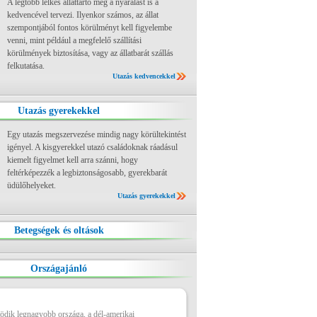
A legtöbb lelkes állattartó még a nyaralást is a
kedvencével tervezi. Ilyenkor számos, az állat
szempontjából fontos körülményt kell figyelembe
venni, mint például a megfelelő szállítási
körülmények biztosítása, vagy az állatbarát szállás
felkutatása.
Utazás kedvencekkel
Utazás gyerekekkel
Egy utazás megszervezése mindig nagy körültekintést
igényel. A kisgyerekkel utazó családoknak ráadásul
kiemelt figyelmet kell arra szánni, hogy
feltérképezzék a legbiztonságosabb, gyerekbarát
üdülőhelyeket.
Utazás gyerekekkel
Betegségek és oltások
Országajánló
ötödik legnagyobb országa, a dél-amerikai