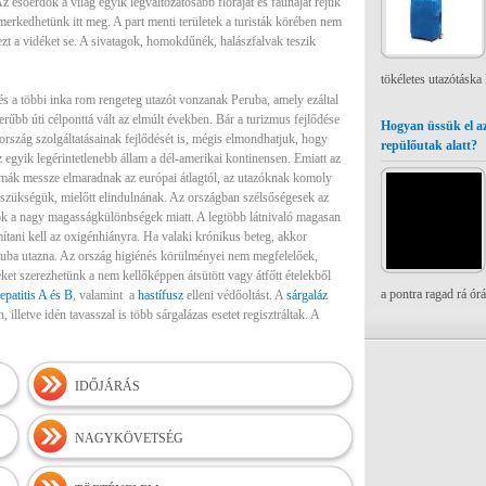
z esőerdők a világ egyik legváltozatosabb flóráját és faunáját rejtik
erkedhetünk itt meg. A part menti területek a turisták körében nem
zt a vidéket se. A sivatagok, homokdűnék, halászfalvak teszik
tökéletes utazótáska
 a többi inka rom rengeteg utazót vonzanak Peruba, amely ezáltal
erűbb úti célponttá vált az elmúlt években. Bár a turizmus fejlődése
Hogyan üssük el az
ország szolgáltatásainak fejlődését is, mégis elmondhatjuk, hogy
repülőutak alatt?
egyik legérintetlenebb állam a dél-amerikai kontinensen. Emiatt az
mák messze elmaradnak az európai átlagtól, az utazóknak komoly
 szükségük, mielőtt elindulnának. Az országban szélsőségesek az
ok a nagy magasságkülönbségek miatt. A legtöbb látnivaló magasan
mítani kell az oxigénhiányra. Ha valaki krónikus beteg, akkor
uba utazna. Az ország higiénés körülményei nem megfelelőek,
seket szerezhetünk a nem kellőképpen átsütött vagy átfőtt ételekből
a pontra ragad rá ór
epatitis A és B
, valamint a
hastífusz
elleni védőoltást. A
sárgaláz
lletve idén tavasszal is több sárgalázas esetet regisztráltak. A
IDŐJÁRÁS
NAGYKÖVETSÉG