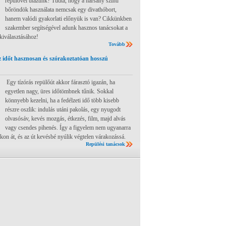
repülővel utazunk? Tudta, hogy a harsány színű
bőröndök használata nemcsak egy divathóbort,
hanem valódi gyakorlati előnyük is van? Cikkünkben
szakember segítségével adunk hasznos tanácsokat a
 kiválasztásához!
Tovább
 időt hasznosan és szórakoztatóan hosszú
Egy tízórás repülőút akkor fárasztó igazán, ha
egyetlen nagy, üres időtömbnek tűnik. Sokkal
könnyebb kezelni, ha a fedélzeti idő több kisebb
részre oszlik: indulás utáni pakolás, egy nyugodt
olvasósáv, kevés mozgás, étkezés, film, majd alvás
vagy csendes pihenés. Így a figyelem nem ugyanarra
ákon át, és az út kevésbé nyúlik végtelen várakozássá.
Repülési tanácsok