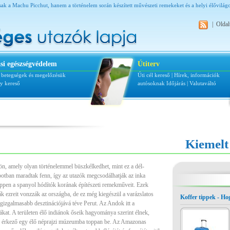
sak a Machu Picchut, hanem a történelem során készített művészeti remekeket és a helyi élővilág
|
Oldal
si egészségvédelem
Útiterv
i betegségek és megelőzésük
Úti cél kereső
|
Hírek, információk
ly kereső
autósoknak
Időjárás
|
Valutaváltó
Kiemelt
n, amely olyan történelemmel büszkélkedhet, mint ez a dél-
lapotban maradtak fenn, így az utazók megcsodálhatják az inka
ppen a spanyol hódítók korának építészeti remekműveit. Ezek
 ezreit vonzzák az országba, de ez még kiegészül a varázslatos
Koffer tippek - H
 legizgalmasabb desztinációjává téve Perut. Az Andok itt a
tákat. A területen élő indiánok őseik hagyománya szerint élnek,
ide érkező egy élő néprajzi múzeumba toppan be. Az Amazonas