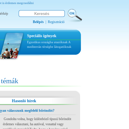
ot is érdemes megcsodálni
térkép
Belépés
|
Regisztráció
Speciális igények
Egzotikus országba utazóknak
A
mediterrán térségbe látogatóknak
témák
Hasonló hírek
ogyan válasszunk megfelelő bőröndöt?
Gondolta volna, hogy különböző típusú bőröndöt
érdemes választani, ha autóval, vonattal vagy