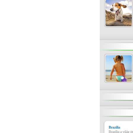
Brazília
Brazília a világ 