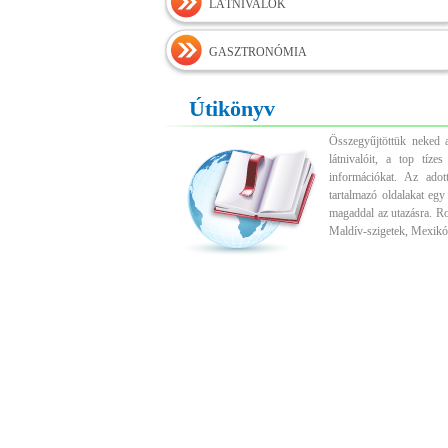
LÁTNIVALÓK
GASZTRONÓMIA
Útikönyv
Összegyűjtöttük neked a
látnivalóit, a top tíz
információkat. Az adott
tartalmazó oldalakat egy
magaddal az utazásra. R
Maldív-szigetek, Mexikó,