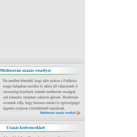
Mediterrán utazás veszélyei
Ha amellett döntöttél, hogy idén nyáron a Földközi-
tenger habjaiban merülsz el, akkor jól választottál. A
viszonylag közelinek számító mediterrán országok
sok kalandot, tartalmas vakációt ígérnek. Mediterrán
rovatunk célja, hogy hasznos utazási és egészségügyi
tippeket nyújtson a körültekintő utazóknak.
Mediterrán utazás veszélyei
Utazás kedvencekkel