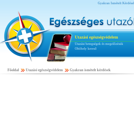
Gyakran Ismételt Kérdések
Utazási egészségvédelem
Utazási betegségek és megelőzésük
Oltóhely kereső
Főoldal
Utazási egészségvédelem
Gyakran ismételt kérdések