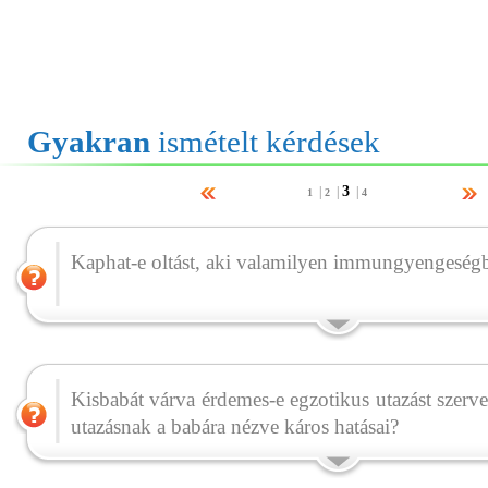
Gyakran
ismételt kérdések
3
|
|
|
1
2
4
Kaphat-e oltást, aki valamilyen immungyengeség
Kisbabát várva érdemes-e egzotikus utazást szerve
utazásnak a babára nézve káros hatásai?