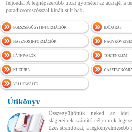
feijoada. A legnépszerűbb utcai gyorsétel az acarajé, a 
paradicsomszósszal kínált sült bab.
EGÉSZSÉGÜGYI INFORMÁCIÓK
IDŐJÁRÁS
HASZNOS INFORMÁCIÓK
NAGYKÖVETSÉ
LÁTNIVALÓK
TÖRTÉNELEM
KULTÚRA
GASZTRONÓMI
VALUTAVÁLTÓ
Útikönyv
Összegyűjtöttük neked az idei
slágereinek számító célpontok legszeb
tízes strandokat, a legkényelmesebb 