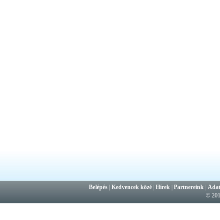
Belépés
|
Kedvencek közé
|
Hírek
|
Partnereink
|
Adat
© 20