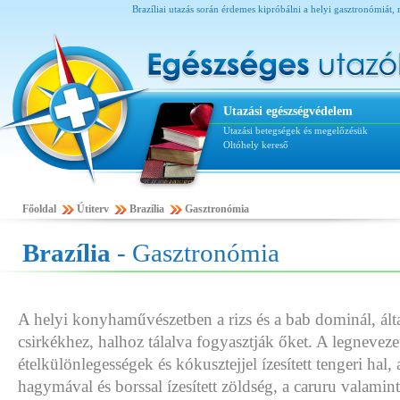
Brazíliai utazás során érdemes kipróbálni a helyi gasztronómiát, m
Utazási egészségvédelem
Utazási betegségek és megelőzésük
Oltóhely kereső
Főoldal
Útiterv
Brazília
Gasztronómia
Brazília
- Gasztronómia
A helyi konyhaművészetben a rizs és a bab dominál, ált
csirkékhez, halhoz tálalva fogyasztják őket. A legnevez
ételkülönlegességek és kókusztejjel ízesített tengeri hal
hagymával és borssal ízesített zöldség, a caruru valamint