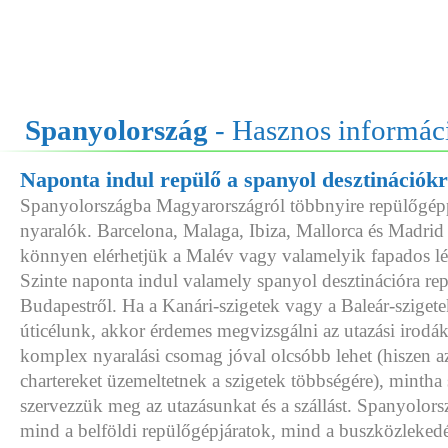
Spanyolország
- Hasznos informác
Naponta indul repülő a spanyol desztinációk
Spanyolországba Magyarországról többnyire repülőgépp
nyaralók. Barcelona, Malaga, Ibiza, Mallorca és Madrid r
könnyen elérhetjük a Malév vagy valamelyik fapados lé
Szinte naponta indul valamely spanyol desztinációra re
Budapestről. Ha a Kanári-szigetek vagy a Baleár-sziget
úticélunk, akkor érdemes megvizsgálni az utazási irodák 
komplex nyaralási csomag jóval olcsóbb lehet (hiszen az
chartereket üzemeltetnek a szigetek többségére), mintha
szervezzük meg az utazásunkat és a szállást. Spanyolor
mind a belföldi repülőgépjáratok, mind a buszközlekedé