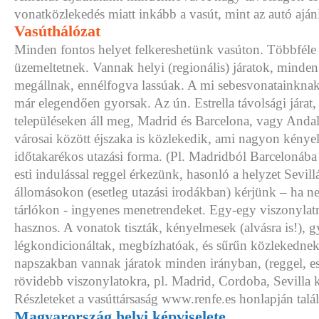
vonatközlekedés miatt inkább a vasút, mint az autó ajánl
Vasúthálózat
Minden fontos helyet felkereshetünk vasúton. Többféle
üzemeltetnek. Vannak helyi (regionális) járatok, minde
megállnak, ennélfogva lassúak. A mi sebesvonatainknak
már elegendően gyorsak. Az ún. Estrella távolsági járat,
településeken áll meg, Madrid és Barcelona, vagy Andal
városai között éjszaka is közlekedik, ami nagyon kénye
időtakarékos utazási forma. (Pl. Madridból Barcelonába 
esti indulással reggel érkezünk, hasonló a helyzet Sevil
állomásokon (esetleg utazási irodákban) kérjünk – ha n
tárlókon - ingyenes menetrendeket. Egy-egy viszonylat
hasznos. A vonatok tiszták, kényelmesek (alvásra is!), 
légkondicionáltak, megbízhatóak, és sűrűn közlekedne
napszakban vannak járatok minden irányban, (reggel, est
rövidebb viszonylatokra, pl. Madrid, Cordoba, Sevilla
Részleteket a vasúttársaság www.renfe.es honlapján talá
Magyarország helyi képviselete