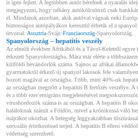
is igen fejlett. A legtöbben autót bérelnek a nyaralás ideje
megjegyezni, hogy néhány autókölcsönző csak bankkárty
el. Mindazok azonban, akik autóval vágnak neki Európ
biztonságos autópályákon keresztül érhetik el a spanyol 
útvonal:
Ausztria
-Svájc-
Franciaország
-Spanyolország.
Spanyolország – hepatitis veszély
Az elmúlt években Afrikából és a Távol-Keletről egyre
érkezett Spanyolországba. Mára már elérte a többszázezre
külföldi bevándorlók száma. Sajnos az afrikai államokb
gyarmatokról érkező új spanyol lakosok fele valamilyen
hozott magával az országba. Több, mint 40%-uk hepatitis
az országban megnőtt a hepatitis B fertőzés veszélye. A t
és a több ezer emigráns megjelenésével megsokszorozódo
vírushordozók száma is az országban. A hepatitis B oko
haláloknak számít a Földön, mivel a krónikussá váló hep
májrákot okozhat. A betegség leggyakrabban tűszúrással,
szexuális érintkezéssel terjed. A hepatitis B elleni védőol
védettség szerezhető.