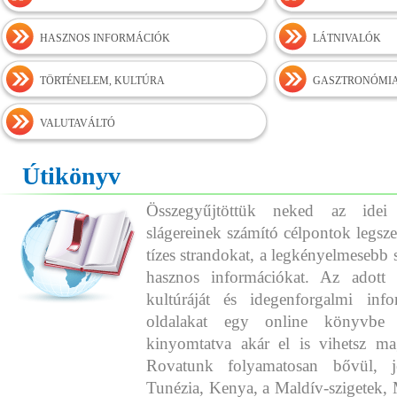
HASZNOS INFORMÁCIÓK
LÁTNIVALÓK
TÖRTÉNELEM, KULTÚRA
GASZTRONÓMI
VALUTAVÁLTÓ
Útikönyv
Összegyűjtöttük neked az idei
slágereinek számító célpontok legszeb
tízes strandokat, a legkényelmesebb 
hasznos információkat. Az adott o
kultúráját és idegenforgalmi info
oldalakat egy online könyvbe 
kinyomtatva akár el is vihetsz ma
Rovatunk folyamatosan bővül, j
Tunézia, Kenya, a Maldív-szigetek, 