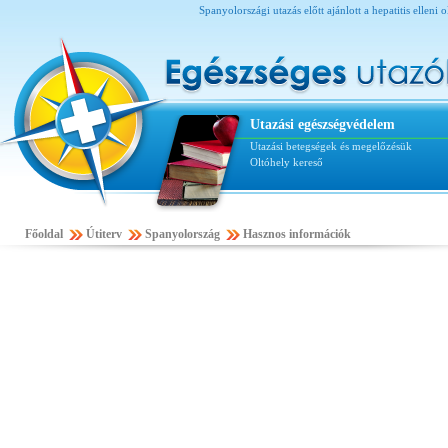
Spanyolországi utazás előtt ajánlott a hepatitis elleni
Utazási egészségvédelem
Utazási betegségek és megelőzésük
Oltóhely kereső
Főoldal
Útiterv
Spanyolország
Hasznos információk