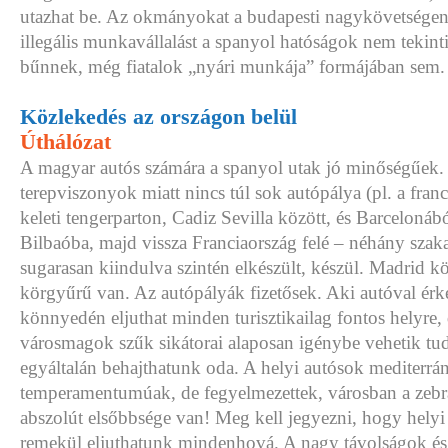
utazhat be. Az okmányokat a budapesti nagykövetségen 
illegális munkavállalást a spanyol hatóságok nem tekint
bűnnek, még fiatalok „nyári munkája” formájában sem.
Közlekedés az országon belül
Úthálózat
A magyar autós számára a spanyol utak jó minőségűek.
terepviszonyok miatt nincs túl sok autópálya (pl. a fran
keleti tengerparton, Cadiz Sevilla között, és Barcelonáb
Bilbaóba, majd vissza Franciaország felé – néhány sza
sugarasan kiindulva szintén elkészült, készül. Madrid kö
körgyűrű van. Az autópályák fizetősek. Aki autóval érke
könnyedén eljuthat minden turisztikailag fontos helyre, 
városmagok szűk sikátorai alaposan igénybe vehetik tu
egyáltalán behajthatunk oda. A helyi autósok mediterrá
temperamentumúak, de fegyelmezettek, városban a zeb
abszolút elsőbbsége van! Meg kell jegyezni, hogy helyi 
remekül eljuthatunk mindenhová. A nagy távolságok és 