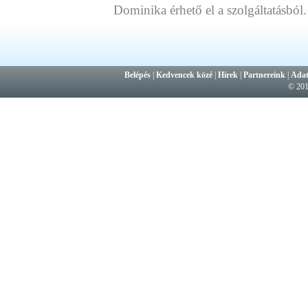
Dominika érhető el a szolgáltatásból.
Belépés
|
Kedvencek közé
|
Hírek
|
Partnereink
|
Adat
© 20