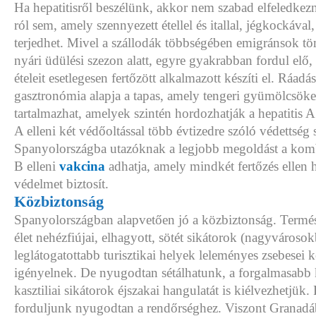
Ha hepatitisről beszélünk, akkor nem szabad elfeledkezn
ról sem, amely szennyezett étellel és itallal, jégkockával
terjedhet. Mivel a szállodák többségében emigránsok t
nyári üdülési szezon alatt, egyre gyakrabban fordul elő
ételeit esetlegesen fertőzött alkalmazott készíti el. Ráadá
gasztronómia alapja a tapas, amely tengeri gyümölcsöket 
tartalmazhat, amelyek szintén hordozhatják a hepatitis A 
A elleni két védőoltással több évtizedre szóló védettség 
Spanyolországba utazóknak a legjobb megoldást a kombi
B elleni
vakcina
adhatja, amely mindkét fertőzés ellen 
védelmet biztosít.
Közbiztonság
Spanyolországban alapvetően jó a közbiztonság. Termész
élet nehézfiújai, elhagyott, sötét sikátorok (nagyvárosok
leglátogatottabb turisztikai helyek leleményes zsebesei 
igényelnek. De nyugodtan sétálhatunk, a forgalmasabb 
kasztiliai sikátorok éjszakai hangulatát is kiélvezhetjük
forduljunk nyugodtan a rendőrséghez. Viszont Granadá