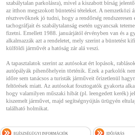
szabálytalan parkolásra), mivel a kiszabott bírság jelen
az itthon megszokott büntetési tételeket. A nemzetközi 
résztvevőknek jó tudni, hogy a rendőrség rendszeresen 
tachográfjait és szabálytalanság esetén ugyancsak tetemes
fizetni. Emellett 1988. januárjától érvényben van és a g
alkalmazzák azt a rendeletet, mely szerint a büntetést ki
külföldi járművét a hatóság zár alá veszi.
A tapasztalatok szerint az autósokat ért lopások, rablások
autópályák pihenőhelyein történik. Ezek a parkolók nem
időre sem tanácsos a turisták járműveit őrizetlenül hagy
feltörések miatt. Az autósokat fosztogatók gyakorta alka
hogy valamilyen műszaki hibát (pl. leengedett kerék) jel
kiszemelt járművet, majd segítségnyújtás ürügyén eltulaj
található holmikat.
EGÉSZSÉGÜGYI INFORMÁCIÓK
IDŐJÁRÁS