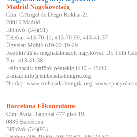
Madrid Nagykövetség
Cím: C/Angel de Diego Roldan 21.
28016 Madrid
Előhívó: (34)(91)
Telefon: 413-70-11, 413-70-99, 413-41-37
Ügyelet: Mobil: 619-22-19-29
Rendkívüli és meghatalmazott nagykövet: Dr. Tóth Gá
Fax: 413-41-38
Félfogadás: hétfőtől péntekig 8:30 – 15:00
E-mail: info@embajada-hungria.org
Honlap: www.embajada-hungria.org, www.spanyol.co
Barcelona Főkonzulátus
Cím: Avda Diagonal 477 piso 19.
0836 Barcelona
Előhívó: (34)(93)
Telefon: 405-19-50, 405-33-62, 405-34-53