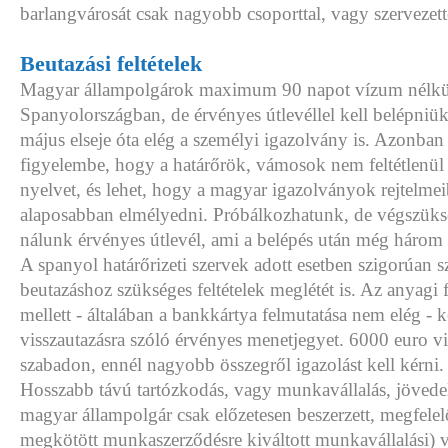
barlangvárosát csak nagyobb csoporttal, vagy szervezett
Beutazási feltételek
Magyar állampolgárok maximum 90 napot vízum nélkül
Spanyolországban, de érvényes útlevéllel kell belépniük,
május elseje óta elég a személyi igazolvány is. Azonba
figyelembe, hogy a határőrök, vámosok nem feltétlenül
nyelvet, és lehet, hogy a magyar igazolványok rejtelm
alaposabban elmélyedni. Próbálkozhatunk, de végszüksé
nálunk érvényes útlevél, ami a belépés után még három
A spanyol határőrizeti szervek adott esetben szigorúan 
beutazáshoz szükséges feltételek meglétét is. Az anyagi 
mellett - általában a bankkártya felmutatása nem elég - k
visszautazásra szóló érvényes menetjegyet. 6000 euro vi
szabadon, ennél nagyobb összegről igazolást kell kérni.
Hosszabb távú tartózkodás, vagy munkavállalás, jövede
magyar állampolgár csak előzetesen beszerzett, megfelel
megkötött munkaszerződésre kiváltott munkavállalási) 