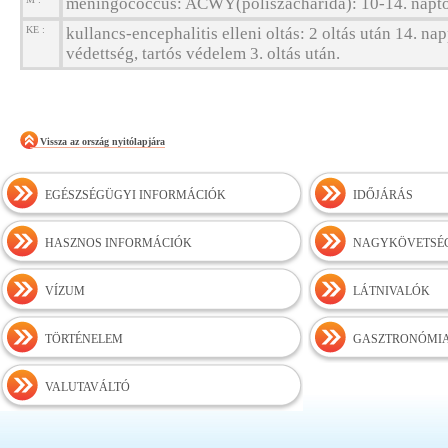
meningococcus: ACWY(poliszacharida): 10-14. naptól
KE :
kullancs-encephalitis elleni oltás: 2 oltás után 14. nap
védettség, tartós védelem 3. oltás után.
Vissza az ország nyitólapjára
EGÉSZSÉGÜGYI INFORMÁCIÓK
IDŐJÁRÁS
HASZNOS INFORMÁCIÓK
NAGYKÖVETSÉ
VÍZUM
LÁTNIVALÓK
TÖRTÉNELEM
GASZTRONÓMI
VALUTAVÁLTÓ