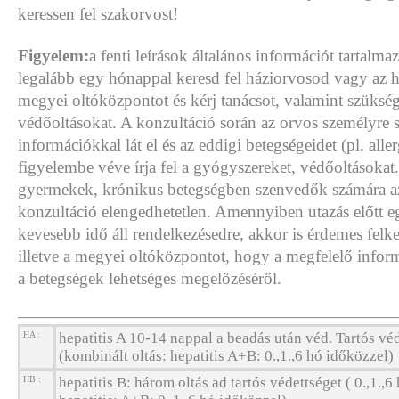
keressen fel szakorvost!
Figyelem:
a fenti leírások általános információt tartalma
legalább egy hónappal keresd fel háziorvosod vagy az 
megyei oltóközpontot és kérj tanácsot, valamint szükség
védőoltásokat. A konzultáció során az orvos személyre 
információkkal lát el és az eddigi betegségeidet (pl. aller
figyelembe véve írja fel a gyógyszereket, védőoltásokat
gyermekek, krónikus betegségben szenvedők számára a
konzultáció elengedhetetlen. Amennyiben utazás előtt 
kevesebb idő áll rendelkezésedre, akkor is érdemes felk
illetve a megyei oltóközpontot, hogy a megfelelő info
a betegségek lehetséges megelőzéséről.
HA :
hepatitis A 10-14 nappal a beadás után véd. Tartós véd
(kombinált oltás: hepatitis A+B: 0.,1.,6 hó időközzel)
HB :
hepatitis B: három oltás ad tartós védettséget ( 0.,1.,6