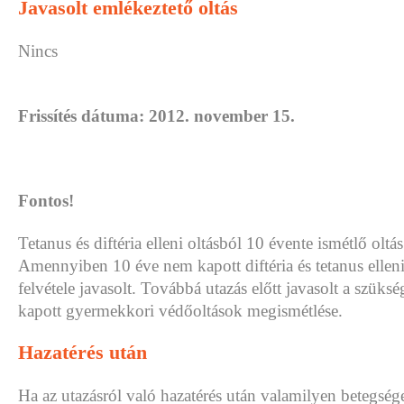
Javasolt emlékeztető oltás
Nincs
Frissítés dátuma: 2012. november 15.
Fontos!
Tetanus és diftéria elleni oltásból 10 évente ismétlő oltá
Amennyiben 10 éve nem kapott diftéria és tetanus elleni
felvétele javasolt. Továbbá utazás előtt javasolt a szüks
kapott gyermekkori védőoltások megismétlése.
Hazatérés után
Ha az utazásról való hazatérés után valamilyen betegsége