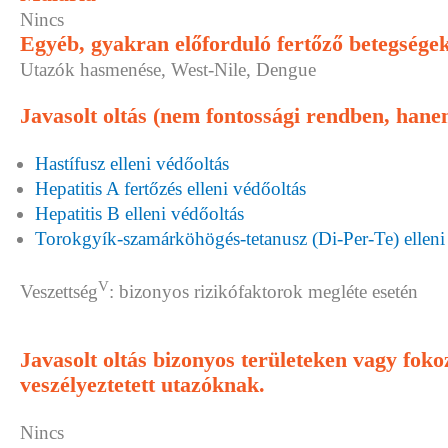
Nincs
Egyéb, gyakran előforduló fertőző betegsége
Utazók hasmenése, West-Nile, Dengue
Javasolt oltás (nem fontossági rendben, han
Hastífusz elleni védőoltás
Hepatitis A fertőzés elleni védőoltás
Hepatitis B elleni védőoltás
Torokgyík-szamárköhögés-tetanusz (Di-Per-Te) elleni
V
Veszettség
: bizonyos rizikófaktorok megléte esetén
Javasolt oltás bizonyos területeken vagy fok
veszélyeztetett utazóknak.
Nincs