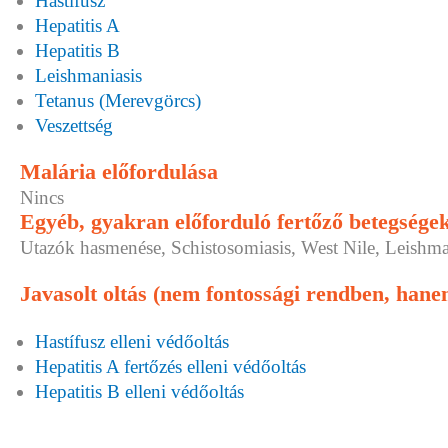
Hastífusz
Hepatitis A
Hepatitis B
Leishmaniasis
Tetanus (Merevgörcs)
Veszettség
Malária előfordulása
Nincs
Egyéb, gyakran előforduló fertőző betegsége
Utazók hasmenése, Schistosomiasis, West Nile, Leishman
Javasolt oltás (nem fontossági rendben, han
Hastífusz elleni védőoltás
Hepatitis A fertőzés elleni védőoltás
Hepatitis B elleni védőoltás