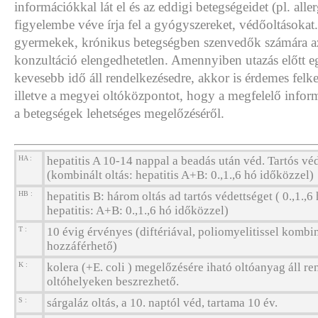
információkkal lát el és az eddigi betegségeidet (pl. aller
figyelembe véve írja fel a gyógyszereket, védőoltásokat
gyermekek, krónikus betegségben szenvedők számára a
konzultáció elengedhetetlen. Amennyiben utazás előtt 
kevesebb idő áll rendelkezésedre, akkor is érdemes felk
illetve a megyei oltóközpontot, hogy a megfelelő info
a betegségek lehetséges megelőzéséről.
HA :
hepatitis A 10-14 nappal a beadás után véd. Tartós véd
(kombinált oltás: hepatitis A+B: 0.,1.,6 hó időközzel)
HB :
hepatitis B: három oltás ad tartós védettséget ( 0.,1.,6
hepatitis: A+B: 0.,1.,6 hó időközzel)
T :
10 évig érvényes (diftériával, poliomyelitissel kombin
hozzáférhető)
K :
kolera (+E. coli ) megelőzésére iható oltóanyag áll re
oltóhelyeken beszrezhető.
S :
sárgaláz oltás, a 10. naptól véd, tartama 10 év.