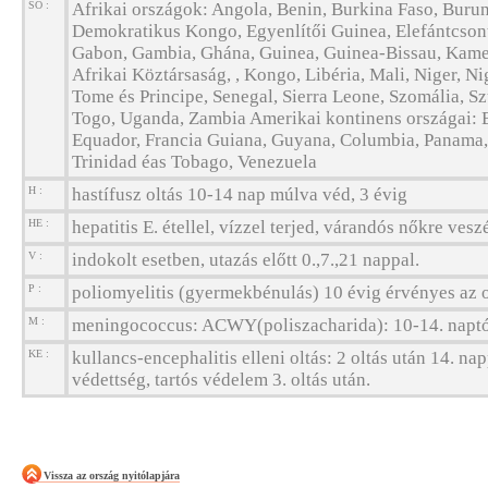
SO :
Afrikai országok: Angola, Benin, Burkina Faso, Burun
Demokratikus Kongo, Egyenlítői Guinea, Elefántcsontp
Gabon, Gambia, Ghána, Guinea, Guinea-Bissau, Kame
Afrikai Köztársaság, , Kongo, Libéria, Mali, Niger, N
Tome és Principe, Senegal, Sierra Leone, Szomália, S
Togo, Uganda, Zambia Amerikai kontinens országai: Bo
Equador, Francia Guiana, Guyana, Columbia, Panama,
Trinidad éas Tobago, Venezuela
H :
hastífusz oltás 10-14 nap múlva véd, 3 évig
HE :
hepatitis E. étellel, vízzel terjed, várandós nőkre vesz
V :
indokolt esetben, utazás előtt 0.,7.,21 nappal.
P :
poliomyelitis (gyermekbénulás) 10 évig érvényes az o
M :
meningococcus: ACWY(poliszacharida): 10-14. naptól
KE :
kullancs-encephalitis elleni oltás: 2 oltás után 14. nap
védettség, tartós védelem 3. oltás után.
Vissza az ország nyitólapjára