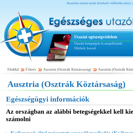
Ausztriai utazás során kötelező védőoltás nincs, c
Utazási egészségvédelem
Utazási betegségek és megelőzésük
Oltóhely kereső
Főoldal
Útiterv
Ausztria (Osztrák Köztársaság)
Ausztria (Osztrák Közt
Ausztria (Osztrák Köztársaság)
Egészségügyi információk
Az országban az alábbi betegségekkel kell ki
számolni