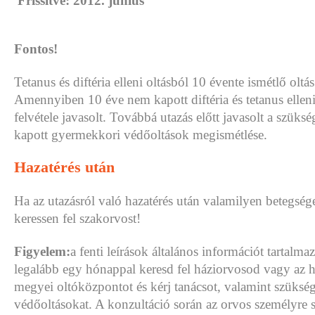
Frissítve: 2012. június
Fontos!
Tetanus és diftéria elleni oltásból 10 évente ismétlő oltá
Amennyiben 10 éve nem kapott diftéria és tetanus elleni
felvétele javasolt. Továbbá utazás előtt javasolt a szüks
kapott gyermekkori védőoltások megismétlése.
Hazatérés után
Ha az utazásról való hazatérés után valamilyen betegsége
keressen fel szakorvost!
Figyelem:
a fenti leírások általános információt tartalma
legalább egy hónappal keresd fel háziorvosod vagy az 
megyei oltóközpontot és kérj tanácsot, valamint szükség
védőoltásokat. A konzultáció során az orvos személyre 