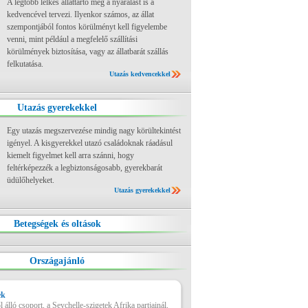
A legtöbb lelkes állattartó még a nyaralást is a
kedvencével tervezi. Ilyenkor számos, az állat
szempontjából fontos körülményt kell figyelembe
venni, mint például a megfelelő szállítási
körülmények biztosítása, vagy az állatbarát szállás
felkutatása.
Utazás kedvencekkel
Utazás gyerekekkel
Egy utazás megszervezése mindig nagy körültekintést
igényel. A kisgyerekkel utazó családoknak ráadásul
kiemelt figyelmet kell arra szánni, hogy
feltérképezzék a legbiztonságosabb, gyerekbarát
üdülőhelyeket.
Utazás gyerekekkel
Betegségek és oltások
Országajánló
ek
 álló csoport, a Seychelle-szigetek Afrika partjainál,