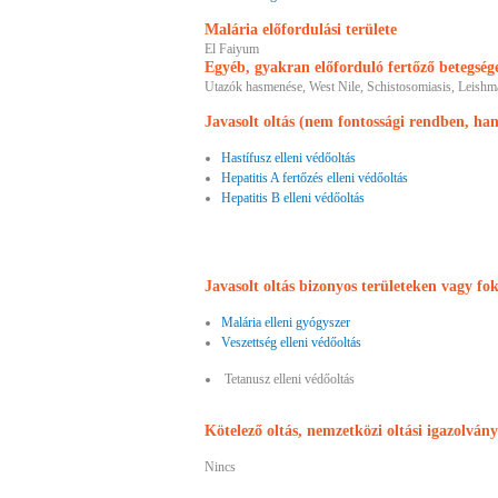
Malária előfordulási területe
El Faiyum
Egyéb, gyakran előforduló fertőző betegség
Utazók hasmenése, West Nile, Schistosomiasis, Leishm
Javasolt oltás (nem fontossági rendben, h
Hastífusz elleni védőoltás
Hepatitis A fertőzés elleni védőoltás
Hepatitis B elleni védőoltás
Javasolt oltás bizonyos területeken vagy fo
Malária elleni gyógyszer
Veszettség elleni védőoltás
Tetanusz elleni védőoltás
Kötelező oltás, nemzetközi oltási igazolvány
Nincs