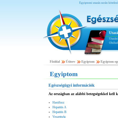
Egyiptomi utazás során kötelező 
Utazá
Utazás
Oltóhe
Főoldal
Útiterv
Egyiptom
Egyiptom eg
Egyiptom
Egészségügyi információk
Az országban az alábbi betegségekkel kell 
Hastífusz
Hepatitis A
Hepatitis B
Veszettség