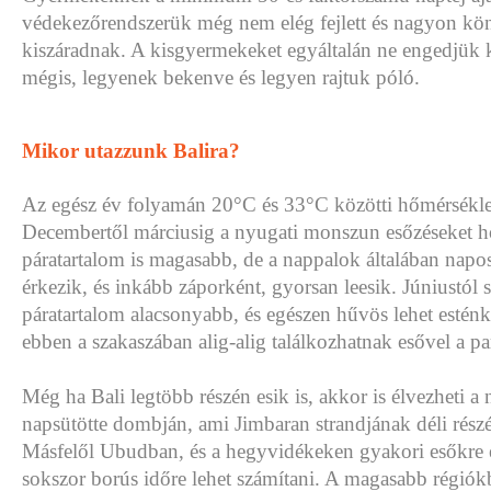
védekezőrendszerük még nem elég fejlett és nagyon kö
kiszáradnak. A kisgyermekeket egyáltalán ne engedjük k
mégis, legyenek bekenve és legyen rajtuk póló.
Mikor utazzunk Balira?
Az egész év folyamán 20°C és 33°C közötti hőmérsékle
Decembertől márciusig a nyugati monszun esőzéseket h
páratartalom is magasabb, de a nappalok általában napos
érkezik, és inkább záporként, gyorsan leesik. Júniustól 
páratartalom alacsonyabb, és egészen hűvös lehet estén
ebben a szakaszában alig-alig találkozhatnak esővel a p
Még ha Bali legtöbb részén esik is, akkor is élvezheti a 
napsütötte dombján, ami Jimbaran strandjának déli részé
Másfelől Ubudban, és a hegyvidékeken gyakori esőkre 
sokszor borús időre lehet számítani. A magasabb régiók