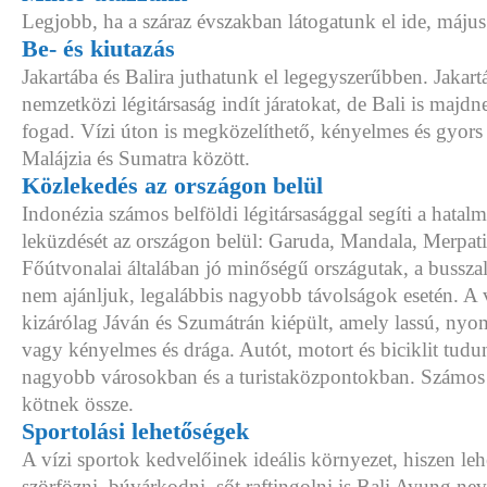
Legjobb, ha a száraz évszakban látogatunk el ide, május
Be- és kiutazás
Jakartába és Balira juthatunk el legegyszerűbben. Jakart
nemzetközi légitársaság indít járatokat, de Bali is majd
fogad. Vízi úton is megközelíthető, kényelmes és gyors
Malájzia és Sumatra között.
Közlekedés az országon belül
Indonézia számos belföldi légitársasággal segíti a hatal
leküzdését az országon belül: Garuda, Mandala, Merpati
Főútvonalai általában jó minőségű országutak, a bussza
nem ajánljuk, legalábbis nagyobb távolságok esetén. A v
kizárólag Jáván és Szumátrán kiépült, amely lassú, nyo
vagy kényelmes és drága. Autót, motort és biciklit tudu
nagyobb városokban és a turistaközpontokban. Számos s
kötnek össze.
Sportolási lehetőségek
A vízi sportok kedvelőinek ideális környezet, hiszen lehe
szörfözni, búvárkodni, sőt raftingolni is Bali Ayung nev