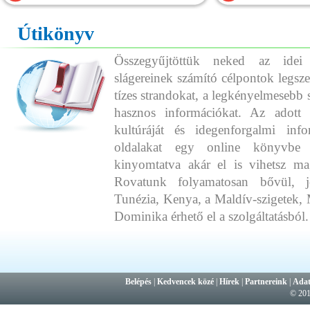
Útikönyv
Összegyűjtöttük neked az idei
slágereinek számító célpontok legszeb
tízes strandokat, a legkényelmesebb 
hasznos információkat. Az adott o
kultúráját és idegenforgalmi info
oldalakat egy online könyvbe 
kinyomtatva akár el is vihetsz ma
Rovatunk folyamatosan bővül, j
Tunézia, Kenya, a Maldív-szigetek, 
Dominika érhető el a szolgáltatásból.
Belépés
|
Kedvencek közé
|
Hírek
|
Partnereink
|
Adat
© 20