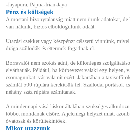
-Jayapura, Pápua-Irian-Jaya
Pénz és költségek
A mostani bizonytalanság miatt nem írunk adatokat, de 
van nálunk, biztos elboldogulunk odaát.
Utazási csekket vagy készpénzt célszerű vinnünk, mivel 
drága szállodák és éttermek fogadnak el.
Borravalót nem szokás adni, de különleges szolgáltatáso
elvárhatják. Például, ha körbevezet valaki egy helyen, v
csomagunkat, vár valamit ezért. Jakartában a taxisofőrö
számlát 500 rúpiára kerekítsük fel. Szállodai portások
néhány száz rúpiára számítanak.
A mindennapi vásárláskor általában szükséges alkudozni
többet mondanak elsőre. A jelenlegi helyzet miatt azon
óvatosak és körültekintőek.
Mikor utazzunk