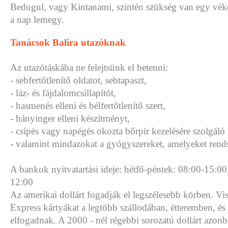
Bedugul, vagy Kintanami, szintén szükség van egy vék
a nap lemegy.
Tanácsok Balira utazóknak
Az utazótáskába ne felejtsünk el betenni:
- sebfertőtlenítő oldatot, sebtapaszt,
- láz- és fájdalomcsillapítót,
- hasmenés elleni és bélfertőtlenítő szert,
- hányinger elleni készítményt,
- csípés vagy napégés okozta bőrpír kezelésére szolgáló
- valamint mindazokat a gyógyszereket, amelyeket rend
A bankok nyitvatartási ideje: hétfő-péntek: 08:00-15:00
12:00
Az amerikai dollárt fogadják el legszélesebb körben. Vi
Express kártyákat a legtöbb szállodában, étteremben, és
elfogadnak. A 2000 - nél régebbi sorozatú dollárt azon