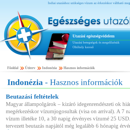
Indiai utazáshoz szükséges vízum az érkezéskor váltható meg
Utazási egészségvédelem
Utazási betegségek és megelőzésük
Oltóhely kereső
Főoldal
Útiterv
Indonézia
Hasznos információk
Indonézia
- Hasznos információk
Beutazási feltételek
Magyar állampolgárok – kizáró idegenrendészeti ok hi
megérkezéskor vízumjogosultak (visa on arrival). A 7 
vízum illetéke 10, a 30 napig érvényes vízumé 25 USD.
tervezett beutazás napjától még legalább 6 hónapig érvé