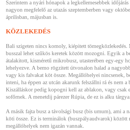
Szerintem a nyári hónapok a legkellemesebbek időjárás
nagyon megfelelő az utazás szeptemberben vagy október
áprilisban, májusban is.
KÖZLEKEDÉS
Bali szigeten nincs komoly, kiépitett tömegközlekedés. 
busszal lehet szűkös keretek között mozogni. Egyik a 
átalakitott, kisméretű mikrobusz, utasterében egy-egy h
lehelyezve. A bemo rögzitett útvonalon halad a nagyob
vagy kis falvakat köt össze. Megállóhelyei nincsenek, be
inteni, ha éppen az utcán akarunk felszállni rá és nem a
Kiszálláskor pedig kopogni kell az ablakon, vagy csak e
sofőrnek. A menetdij párezer Rúpia, de ez is alku tárgya
A másik fajta busz a távolsági busz (bis umum), ami a
köti össze. Ez is terminálok (buszpályaudvarok) közöt
megállóhelyek nem igazán vannak.