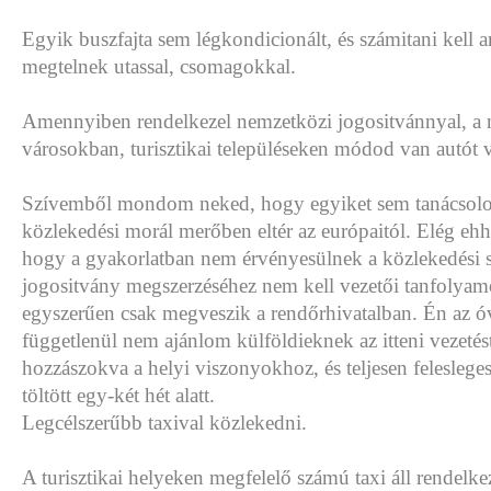
Egyik buszfajta sem légkondicionált, és számitani kell a
megtelnek utassal, csomagokkal.
Amennyiben rendelkezel nemzetközi jogositvánnyal, a
városokban, turisztikai településeken módod van autót 
Szívemből mondom neked, hogy egyiket sem tanácsolo
közlekedési morál merőben eltér az európaitól. Elég ehh
hogy a gyakorlatban nem érvényesülnek a közlekedési 
jogositvány megszerzéséhez nem kell vezetői tanfolyamo
egyszerűen csak megveszik a rendőrhivatalban. Én az ó
függetlenül nem ajánlom külföldieknek az itteni vezetés
hozzászokva a helyi viszonyokhoz, és teljesen felesleges
töltött egy-két hét alatt.
Legcélszerűbb taxival közlekedni.
A turisztikai helyeken megfelelő számú taxi áll rendelke