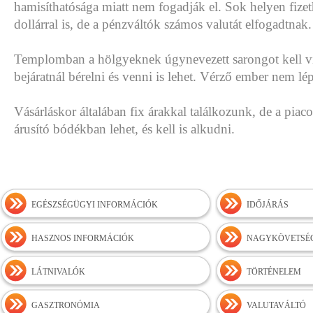
hamisíthatósága miatt nem fogadják el. Sok helyen fize
dollárral is, de a pénzváltók számos valutát elfogadtnak.
Templomban a hölgyeknek úgynevezett sarongot kell vi
bejáratnál bérelni és venni is lehet. Vérző ember nem l
Vásárláskor általában fix árakkal találkozunk, de a pia
árusító bódékban lehet, és kell is alkudni.
EGÉSZSÉGÜGYI INFORMÁCIÓK
IDŐJÁRÁS
HASZNOS INFORMÁCIÓK
NAGYKÖVETSÉ
LÁTNIVALÓK
TÖRTÉNELEM
GASZTRONÓMIA
VALUTAVÁLTÓ