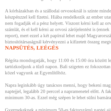
A kórházakban és a szállodai orvosoknál is szinte mind
készpénzzel kell fizetni. Hiába rendelkezik az ember utasb
nem fogadják el a pénz helyett. Viszont kérni kell az or
számlát, és el kell kérni az orvosi zárójelentést is (enne
report), mert ezzel a két papírral lehet majd Magyarorsz
biztosítótársaságnál kérvényezni a kifizetett összeg megté
NAPSÜTÉS, LEÉGÉS
Régóta mondogatják, hogy 11:00 és 15:00 óra között le
tartózkodjunk a tűző napon. Bali szigeten ez fokozottan
közel vagyunk az Egyenlítőhöz.
Napra leginkább úgy tanácsos menni, hogy bekeni mag
naptejjel, legalább 20 perccel a napramenetel előtt. A f
minimum 30-as. Ezzel még szépen le lehet sülni barnára,
Gyermekeknek a minimum 50-es faktorszámú naptej aján