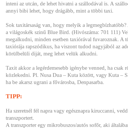
inteni az utcán, de lehet hivatni a szállodával is. A száll
annyi bibi lehet, hogy drágább, mint a többi taxi.
Sok taxitársaság van, hogy melyik a legmegbízhatóbb?
a világoskék szinű Blue Bird. (Hivószáma: 701 111) Ve
megalkudni, minden esetben taxiórával fuvaroznak. A tö
taxiórája rapszódikus, ha viszont tudod nagyjából az ado
körülbelüli diját, meg lehet velük alkudni.
Taxit akkor a legérdemesebb igénybe venned, ha csak r
közlekedni. Pl. Nusa Dua – Kuta között, vagy Kuta – S
ha be akarsz ugrani a fővárosba, Denpasarba.
TIPP:
Ha szeretnél fél napra vagy egésznapra kiruccanni, vedd
transzportert.
A transzporter egy mikrobuszos/autós sofőr, aki általába