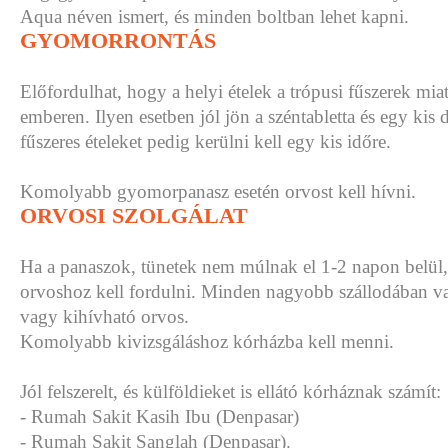
Aqua néven ismert, és minden boltban lehet kapni.
GYOMORRONTÁS
Előfordulhat, hogy a helyi ételek a trópusi fűszerek mia
emberen. Ilyen esetben jól jön a széntabletta és egy kis
fűszeres ételeket pedig kerülni kell egy kis időre.
Komolyabb gyomorpanasz esetén orvost kell hívni.
ORVOSI SZOLGÁLAT
Ha a panaszok, tünetek nem múlnak el 1-2 napon belül, 
orvoshoz kell fordulni. Minden nagyobb szállodában va
vagy kihívható orvos.
Komolyabb kivizsgáláshoz kórházba kell menni.
Jól felszerelt, és külföldieket is ellátó kórháznak számít:
- Rumah Sakit Kasih Ibu (Denpasar)
- Rumah Sakit Sanglah (Denpasar).