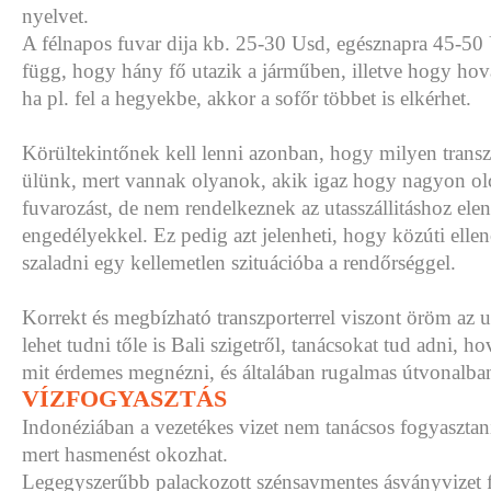
nyelvet.
A félnapos fuvar dija kb. 25-30 Usd, egésznapra 45-50 U
függ, hogy hány fő utazik a járműben, illetve hogy hov
ha pl. fel a hegyekbe, akkor a sofőr többet is elkérhet.
Körültekintőnek kell lenni azonban, hogy milyen trans
ülünk, mert vannak olyanok, akik igaz hogy nagyon olc
fuvarozást, de nem rendelkeznek az utasszállitáshoz ele
engedélyekkel. Ez pedig azt jelenheti, hogy közúti ellen
szaladni egy kellemetlen szituációba a rendőrséggel.
Korrekt és megbízható transzporterrel viszont öröm az 
lehet tudni tőle is Bali szigetről, tanácsokat tud adni, 
mit érdemes megnézni, és általában rugalmas útvonalban
VÍZFOGYASZTÁS
Indonéziában a vezetékes vizet nem tanácsos fogyasztani f
mert hasmenést okozhat.
Legegyszerűbb palackozott szénsavmentes ásványvizet f