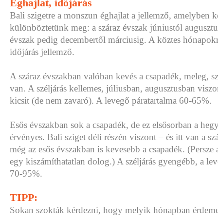
Éghajlat, időjárás
Bali szigetre a monszun éghajlat a jellemző, amelyben k
különböztetünk meg: a száraz évszak júniustól augusztusi
évszak pedig decembertől márciusig. A köztes hónapokr
időjárás jellemző.
A száraz évszakban valóban kevés a csapadék, meleg, sz
van. A széljárás kellemes, júliusban, augusztusban viszo
kicsit (de nem zavaró). A levegő páratartalma 60-65%.
Esős évszakban sok a csapadék, de ez elsősorban a hegy
érvényes. Bali sziget déli részén viszont – és itt van a s
még az esős évszakban is kevesebb a csapadék. (Persze 
egy kiszámíthatatlan dolog.) A széljárás gyengébb, a le
70-95%.
TIPP:
Sokan szokták kérdezni, hogy melyik hónapban érdemes