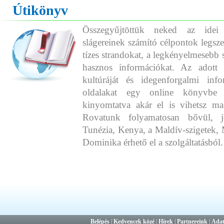
Útikönyv
Összegyűjtöttük neked az idei
slágereinek számító célpontok legszeb
tízes strandokat, a legkényelmesebb 
hasznos információkat. Az adott o
kultúráját és idegenforgalmi info
oldalakat egy online könyvbe 
kinyomtatva akár el is vihetsz ma
Rovatunk folyamatosan bővül, j
Tunézia, Kenya, a Maldív-szigetek, 
Dominika érhető el a szolgáltatásból.
Belépés
|
Kedvencek közé
|
Hírek
|
Partnereink
|
Adat