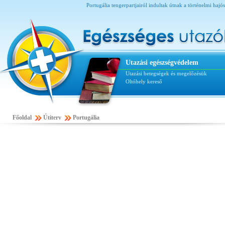
Portugália tengerpartjairól indultak útnak a történelmi hajós
Utazási egészségvédelem
Utazási betegségek és megelőzésük
Oltóhely kereső
Főoldal
Útiterv
Portugália