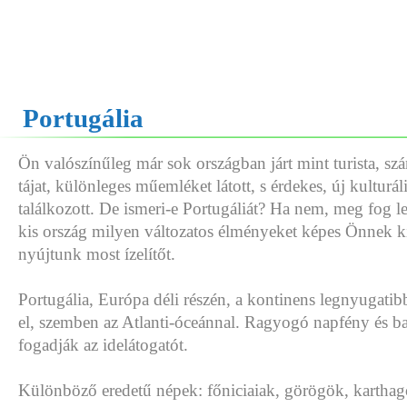
Portugália
Ön valószínűleg már sok országban járt mint turista, s
tájat, különleges műemléket látott, s érdekes, új kulturá
találkozott. De ismeri-e Portugáliát? Ha nem, meg fog l
kis ország milyen változatos élményeket képes Önnek k
nyújtunk most ízelítőt.
Portugália, Európa déli részén, a kontinens legnyugatib
el, szemben az Atlanti-óceánnal. Ragyogó napfény és b
fogadják az idelátogatót.
Különböző eredetű népek: főniciaiak, görögök, karthag