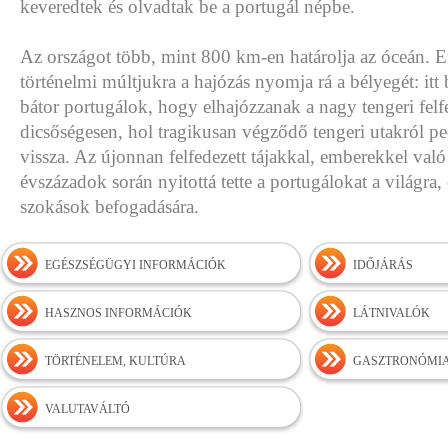
keveredtek és olvadtak be a portugál népbe.
Az országot több, mint 800 km-en határolja az óceán.
történelmi múltjukra a hajózás nyomja rá a bélyegét: itt 
bátor portugálok, hogy elhajózzanak a nagy tengeri felf
dicsőségesen, hol tragikusan végződő tengeri utakról ped
vissza. Az újonnan felfedezett tájakkal, emberekkel való
évszázadok során nyitottá tette a portugálokat a világra, 
szokások befogadására.
EGÉSZSÉGÜGYI INFORMÁCIÓK
IDŐJÁRÁS
HASZNOS INFORMÁCIÓK
LÁTNIVALÓK
TÖRTÉNELEM, KULTÚRA
GASZTRONÓMI
VALUTAVÁLTÓ