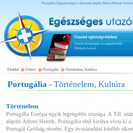
Portugália függetlenségét a dinasztia alapító Alfons Henrik vívta k
Utazási egészségvédelem
Utazási betegségek és megelőzésük
Oltóhely kereső
Főoldal
Útiterv
Portugália
Történelem, Kultúra
Portugália
- Történelem, Kultúra
Történelem
Portugália Európa egyik legrégebbi országa. A XII. száz
alapító Alfons Henrik, Portugália első királya vívta ki a
Portugál Grófság részére. Egy évszázaddal később sikerü