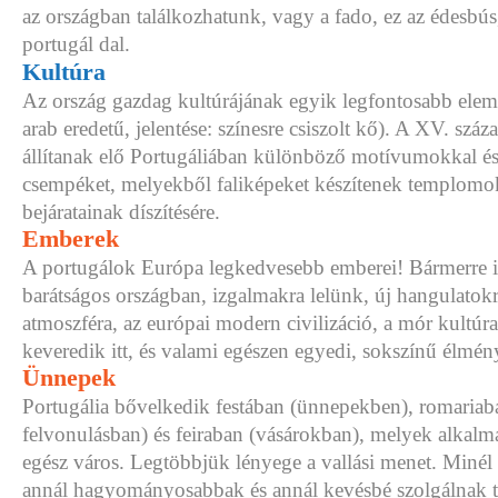
az országban találkozhatunk, vagy a fado, ez az édesbús
portugál dal.
Kultúra
Az ország gazdag kultúrájának egyik legfontosabb eleme
arab eredetű, jelentése: színesre csiszolt kő). A XV. szá
állítanak elő Portugáliában különböző motívumokkal és 
csempéket, melyekből faliképeket készítenek templomo
bejáratainak díszítésére.
Emberek
A portugálok Európa legkedvesebb emberei! Bármerre 
barátságos országban, izgalmakra lelünk, új hangulatokr
atmoszféra, az európai modern civilizáció, a mór kultúra
keveredik itt, és valami egészen egyedi, sokszínű élmény
Ünnepek
Portugália bővelkedik festában (ünnepekben), romariaba
felvonulásban) és feiraban (vásárokban), melyek alkalmáv
egész város. Legtöbbjük lényege a vallási menet. Minél
annál hagyományosabbak és annál kevésbé szolgálnak tu