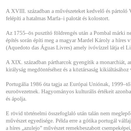
A XVIII. században a művészeteket kedvelő és pártoló 
felépíti a hatalmas Marfa–i palotát és kolostort.
Az 1755–ös pusztító földrengés után a Pombal márki n
építés során építi meg a magyar Mardel Károly a híres v
(Aquedoto das Águas Livres) amely ivóvízzel látja el Li
A XIX. században pártharcok gyengítik a monarchiát, a
királyság megdöntéséhez és a köztársaság kikiáltásához
Portugália 1986 óta tagja az Európai Uniónak, 1999–tő
euroövezetnek. Hagyományos kulturális értékeit azonban
és ápolja.
E rövid történelmi összefoglaló után talán nem meglepő
művészet egyedisége. Példa erre a gótika portugál válfaj
a híres „azulejo” művészet remekbeszabott csempeképei,