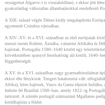
országrészt Algarve–t is visszahódítani, s ekkor jött létre
gyakorlatilag változatlan államhatárokkal rendelkező Por
A XIII. század végén Dénes király megalapította Európa
egyetemét Coimbra városában.
A XIV–XV. és a XVI. században az első európaiak közöt
messzi mesés Keletre, Ázsiába, valamint Afrikába és D
hajóztak. Portugália 1580–1640 között egy trónörökösö
következtében spanyol fennhatóság alá került, 1640–ben
függetlenségét.
A XV. és a XVI. században nagy gyarmatbirodalmat építe
ekkor élte fénykorát. Tengeri hatalommá vált: elfoglalt
Afrika), híres hajósuk, Vasco da Gama eljutott Indiába,
fedezte fel Brazíliát 1500–ban, amely 1822–ig Portugáli
tartozott. A szintén portugál származású Mgallanes pedi
körülhajózta a földet.