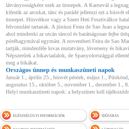
látványosságként ezek az ünnepek. A Karnevál a legna
kifestik az arcukat, tánc és parádé jellemzi ezt a húsvét elő
ünnepet. Húsvétkor vagy a Szent Heti Fesztiválkor hata
felvonulást tartanak. A júniusi Festa de Sao Juao a leg
ahol mindenki az utcán táncol és barátságosan fejbe ütö
póréhagymával egymást. A novemberi Feira de Sao Ma
tartják, mindenféle lovas mutatvány, lóverseny és bikavi
Népszerűek a bikaviadalok, de Spanyolországgal ellentét
meg a bikákat.
Országos ünnep és munkaszüneti napok
Január 1., április 25., húsvét péntek, május 1., Pünkösd,
augusztus 15., október 5., november 1., december 1., 8.
Helyi munkaszüneti napok: a helyszínen kell tájékozódn
EGÉSZSÉGÜGYI INFORMÁCIÓK
IDŐJÁRÁS