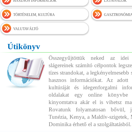
HASZNOS INFORMÁCIÓK
LÁTNIVALÓK
TÖRTÉNELEM, KULTÚRA
GASZTRONÓMI
VALUTAVÁLTÓ
Útikönyv
Összegyűjtöttük neked az idei
slágereinek számító célpontok legszeb
tízes strandokat, a legkényelmesebb 
hasznos információkat. Az adott o
kultúráját és idegenforgalmi info
oldalakat egy online könyvbe 
kinyomtatva akár el is vihetsz ma
Rovatunk folyamatosan bővül, j
Tunézia, Kenya, a Maldív-szigetek, 
Dominika érhető el a szolgáltatásból.