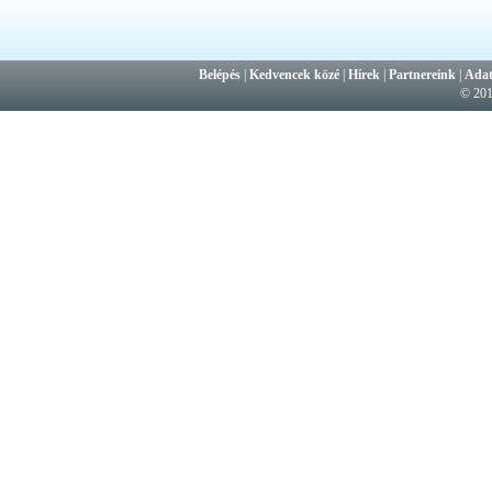
Belépés
|
Kedvencek közé
|
Hírek
|
Partnereink
|
Adat
© 20