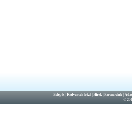
Belépés
|
Kedvencek közé
|
Hírek
|
Partnereink
|
Adat
© 20