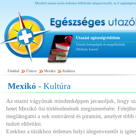
Mexikói utazás során érdemes felbérelni idegenvezetőt, az ő segítség
Utazási egészségvédelem
Utazási betegségek és megelőzésük
Oltóhely kereső
Főoldal
Útiterv
Mexikó
Kultúra
Mexikó
- Kultúra
Az utazni vágyónak mindenképpen javasoljuk, hogy sz
hetet Mexikó ősi történelmének megismerésére. Felejthe
meglátogatni a sok romvárost és piramist, amelyet több 
tudott eltörölni.
Ezekhez a túrákhoz érdemes helyi idegenvezetőt is igé