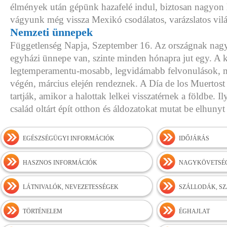
élmények után gépünk hazafelé indul, biztosan nagyon 
vágyunk még vissza Mexikó csodálatos, varázslatos vil
Nemzeti ünnepek
Függetlenség Napja, Szeptember 16. Az országnak nag
egyházi ünnepe van, szinte minden hónapra jut egy. A 
legtemperamentu-mosabb, legvidámabb felvonulások, m
végén, március elején rendeznek. A Día de los Muertos
tartják, amikor a halottak lelkei visszatérnek a földbe. 
család oltárt épít otthon és áldozatokat mutat be elhunyt
EGÉSZSÉGÜGYI INFORMÁCIÓK
IDŐJÁRÁS
HASZNOS INFORMÁCIÓK
NAGYKÖVETSÉG
LÁTNIVALÓK, NEVEZETESSÉGEK
SZÁLLODÁK, S
TÖRTÉNELEM
ÉGHAJLAT