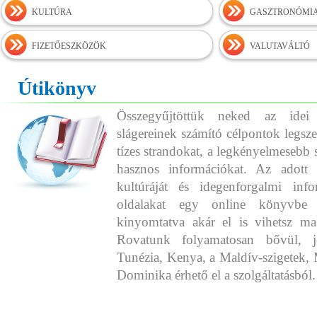
KULTÚRA
GASZTRONÓMI
FIZETŐESZKÖZÖK
VALUTAVÁLTÓ
Útikönyv
Összegyűjtöttük neked az idei
slágereinek számító célpontok legszeb
tízes strandokat, a legkényelmesebb 
hasznos információkat. Az adott o
kultúráját és idegenforgalmi info
oldalakat egy online könyvbe 
kinyomtatva akár el is vihetsz ma
Rovatunk folyamatosan bővül, j
Tunézia, Kenya, a Maldív-szigetek, 
Dominika érhető el a szolgáltatásból.