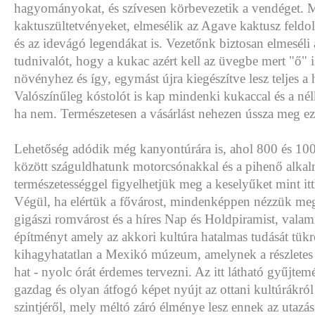
hagyományokat, és szívesen körbevezetik a vendéget. 
kaktuszültetvényeket, elmesélik az Agave kaktusz feldol
és az idevágó legendákat is. Vezetőnk biztosan elmeséli 
tudnivalót, hogy a kukac azért kell az üvegbe mert "ő" i
növényhez és így, egymást újra kiegészítve lesz teljes a
Valószínűleg kóstolót is kap mindenki kukaccal és a nélk
ha nem. Természetesen a vásárlást nehezen ússza meg ez
Lehetőség adódik még kanyontúrára is, ahol 800 és 100
között száguldhatunk motorcsónakkal és a pihenő alka
természetességgel figyelhetjük meg a keselyűket mint i
Végül, ha elértük a fővárost, mindenképpen nézzük meg
gigászi romvárost és a híres Nap és Holdpiramist, valami
építményt amely az akkori kultúra hatalmas tudását tük
kihagyhatatlan a Mexikó múzeum, amelynek a részletes 
hat - nyolc órát érdemes tervezni. Az itt látható gyűjtem
gazdag és olyan átfogó képet nyújt az ottani kultúrákró
szintjéről, mely méltó záró élménye lesz ennek az utazá