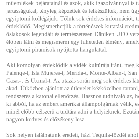
műemlékek bejáratainál és azok, akik igazolvánnyal is t
jártasságukat, tényleg képzettek és felkészültek, nem ú
egyiptomi kollégájuk. Tőlük sok érdekes információt, tör
érdeklődő. Megismerhetjük a történészek kutatási eredm
őslakosok legendáit és természetesen Däniken UFO verzi
élőben látni és megismerni egy hihetetlen élmény, amely
egyiptomi piramisok nyújtotta hangulattal.
Aki komolyan érdeklődik a vidék kultúrája iránt, meg ke
Palenqe-t, Isla Mujeres-t, Merida-t, Monte-Alban-t, San 
Casas-t és Uxmal-t. Az utazás során még sok érdekes lát
akad. Útközben ajánlott az útlevelet kézközelben tartani
rendszeres a katonai ellenőrzés. Hasznos tudnivaló az, 
ki abból, ha az embert amerikai állampolgárnak vélik, e
minél előbb célszerű a tudtára adni a helyieknek. Ezutá
nagyon kedves és előzékeny lesz.
Sok helyen találhatunk eredeti, házi Tequila-főzdét ahol