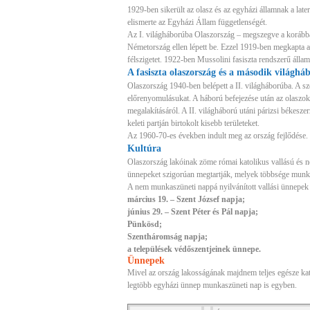
1929-ben sikerült az olasz és az egyházi államnak a late
elismerte az Egyházi Állam függetlenségét.
Az I. világháborúba Olaszország – megszegve a korább
Németország ellen lépett be. Ezzel 1919-ben megkapta a 
félszigetet. 1922-ben Mussolini fasiszta rendszerű államo
A fasiszta olaszország és a második világhá
Olaszország 1940-ben belépett a II. világháborúba. A s
előrenyomulásukat. A háború befejezése után az olaszok
megalakításáról. A II. világháború utáni párizsi békeszer
keleti partján birtokolt kisebb területeket.
Az 1960-70-es években indult meg az ország fejlődése.
Kultúra
Olaszország lakóinak zöme római katolikus vallású és n
ünnepeket szigorúan megtartják, melyek többsége munka
A nem munkaszüneti nappá nyilvánított vallási ünnepek
március 19. – Szent József napja;
június 29. – Szent Péter és Pál napja;
Pünkösd;
Szentháromság napja;
a települések védőszentjeinek ünnepe.
Ünnepek
Mivel az ország lakosságának majdnem teljes egésze kat
legtöbb egyházi ünnep munkaszüneti nap is egyben.