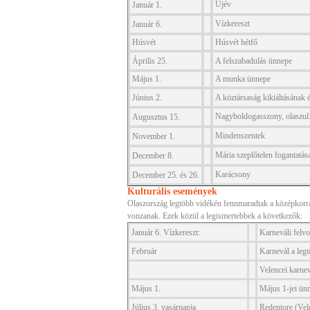
Újév
Január 1.
Vízkereszt
Január 6.
Húsvét
Húsvét hétfő
Április 25.
A
felszabadulás ünnepe
Május 1.
A munka ünnepe
Június 2.
A
köztársaság kikiáltásának 
Nagyboldogasszony, olaszul:
Augusztus 15.
Mindenszentek
November 1.
Mária szeplőtelen fogantatás
December 8.
Karácsony
December 25. és 26.
Kulturális események
Olaszország legtöbb vidékén fennmaradtak a középkorr
vonzanak. Ezek közül a legismertebbek a következők:
Január 6. Vízkereszt:
Karneváli felv
Február
K
arnevál a leg
Velencei karne
Május 1.
M
ájus 1-jei ün
Július 3. vasárnapja
Redentore (Vel