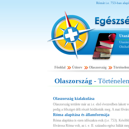
Rómát i.e. 753-ban alapí
Utazá
Utazás
Oltóhe
Főoldal
Útiterv
Olaszország
Történelem
Olaszország
- Történelem
Olaszország kialakulása
Olaszország területe már az i.e. első évezredben lakott vo
pedig a félsziget déli részét hódították meg. A mai főváros
Róma alapítása és államformája
Róma alapítása is ezen időszakra esik (i.e. 753). Későb
fővárosa Róma volt, az i. e. II. századra egész Itáliát m