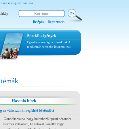
i a ma is meglévő kultúra
térkép
Belépés
|
Regisztráció
Speciális igények
Egzotikus országba utazóknak
A
mediterrán térségbe látogatóknak
témák
Hasonló hírek
ogyan válasszunk megfelelő bőröndöt?
Gondolta volna, hogy különböző típusú bőröndöt
érdemes választani, ha autóval, vonattal vagy