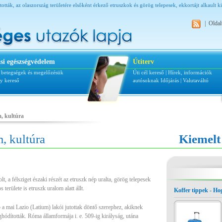
tották, az olaszország területére elsőként érkező etruszkok és görög telepesek, ekkortájt alkault k
|
Oldal
si egészségvédelem
Útiterv
i betegségek és megelőzésük
Úti cél kereső
|
Hírek, információk
ly kereső
autósoknak
Időjárás
|
Valutaváltó
, kultúra
, kultúra
Kiemelt
lt, a félsziget északi részét az etruszk nép uralta, görög telepesek
 területe is etruszk uralom alatt állt.
Koffer tippek - H
b a mai Lazio (Latium) lakói jutottak döntő szerephez, akiknek
eghódították. Róma államformája i. e. 509-ig királyság, utána