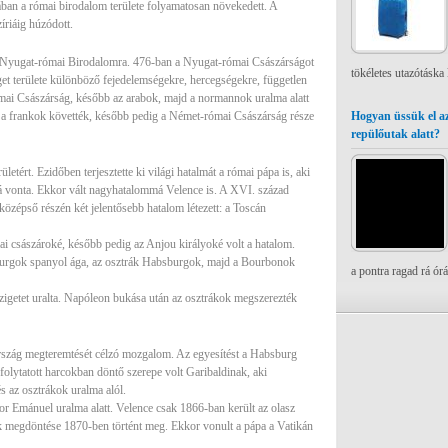
rában a római birodalom területe folyamatosan növekedett. A
íriáig húzódott.
s Nyugat-római Birodalomra. 476-ban a Nyugat-római Császárságot
tökéletes utazótáska
et területe különböző fejedelemségekre, hercegségekre, független
római Császárság, később az arabok, majd a normannok uralma alatt
et a frankok követték, később pedig a Német-római Császárság része
Hogyan üssük el az
repülőutak alatt?
letért. Ezidőben terjesztette ki világi hatalmát a római pápa is, aki
alá vonta. Ekkor vált nagyhatalommá Velence is. A XVI. század
középső részén két jelentősebb hatalom létezett: a Toscán
ai császároké, később pedig az Anjou királyoké volt a hatalom.
sburgok spanyol ága, az osztrák Habsburgok, majd a Bourbonok
a pontra ragad rá ór
zigetet uralta. Napóleon bukása után az osztrákok megszerezték
szág megteremtését célzó mozgalom. Az egyesítést a Habsburg
olytatott harcokban döntő szerepe volt Garibaldinak, aki
és az osztrákok uralma alól.
r Emánuel uralma alatt. Velence csak 1866-ban került az olasz
ak megdöntése 1870-ben történt meg. Ekkor vonult a pápa a Vatikán