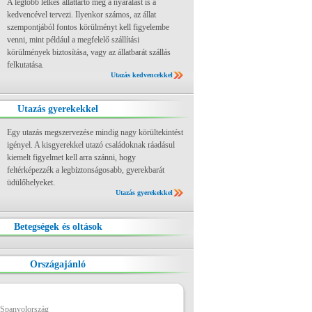
A legtöbb lelkes állattartó még a nyaralást is a
kedvencével tervezi. Ilyenkor számos, az állat
szempontjából fontos körülményt kell figyelembe
venni, mint például a megfelelő szállítási
körülmények biztosítása, vagy az állatbarát szállás
felkutatása.
Utazás kedvencekkel
Utazás gyerekekkel
Egy utazás megszervezése mindig nagy körültekintést
igényel. A kisgyerekkel utazó családoknak ráadásul
kiemelt figyelmet kell arra szánni, hogy
feltérképezzék a legbiztonságosabb, gyerekbarát
üdülőhelyeket.
Utazás gyerekekkel
Betegségek és oltások
Országajánló
 Spanyolország