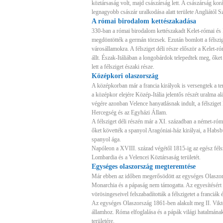
köztársaság volt, majd császárság lett. A császárság ko
legnagyobb császár uralkodása alatt területe Angliától Sz
A római birodalom kettészakadása
330-ban a római birodalom kettészakadt Kelet-római é
megdöntötték a germán törzsek. Ezután bomlott a félszig
városállamokra. A félsziget déli része először a Kelet-
állt. Észak-Itáliában a longobárdok telepedtek meg, ők
lett a félsziget északi része.
Középkori olaszország
A középkorban már a francia királyok is versengtek a terü
a középkor elejére Közép-Itália jelentős részét uralma 
végére azonban Velence hanyatlásnak indult, a félsziget 
Hercegség és az Egyházi Állam.
A félsziget déli részén már a XI. században a német-róm
őket követték a spanyol Aragóniai-ház királyai, a Hab
spanyol ága.
Napóleon a XVIII. század végétől 1815-ig az egész féls
Lombardia és a Velencei Köztársaság területét.
Egységes olaszország megteremtése
Már ebben az időben megerősödött az egységes Olaszor
Monarchia és a pápaság nem támogatta. Az egyesítésért f
vörösingeseivel felszabadították a félszigetet a franciák 
Az egységes Olaszország 1861-ben alakult meg II. Vikto
államhoz. Róma elfoglalása és a pápák világi hatalmán
területére.