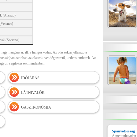
ok (Arezzo)
(Velence)
vál (Soriano)
a nagy hangzavar, ill. a hangoskodás. Az olaszokra jellemző a
alánosságban azonban az olaszok vendégszerető, kedves emberek. Az
 nagyon segítőkészek mindenben.
IDŐJÁRÁS
LÁTNIVALÓK
GASZTRONÓMIA
Spanyolország
A megunhatatlan