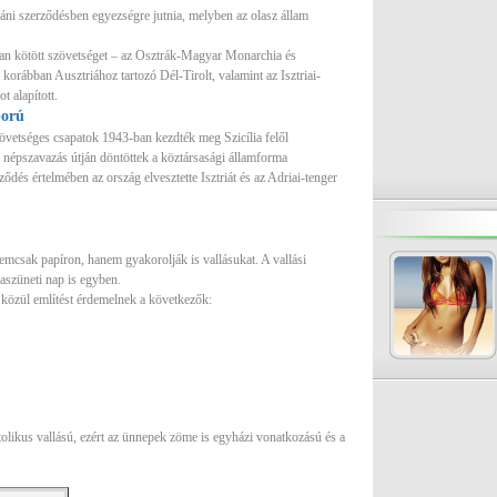
ráni szerződésben egyezségre jutnia, melyben az olasz állam
an kötött szövetséget – az Osztrák-Magyar Monarchia és
korábban Ausztriához tartozó Dél-Tirolt, valamint az Isztriai-
t alapított.
ború
zövetséges csapatok 1943-ban kezdték meg Szicília felől
 népszavazás útján döntöttek a köztársasági államforma
ződés értelmében az ország elvesztette Isztriát és az Adriai-tenger
emcsak papíron, hanem gyakorolják is vallásukat. A vallási
szüneti nap is egyben.
 közül említést érdemelnek a következők:
olikus vallású, ezért az ünnepek zöme is egyházi vonatkozású és a