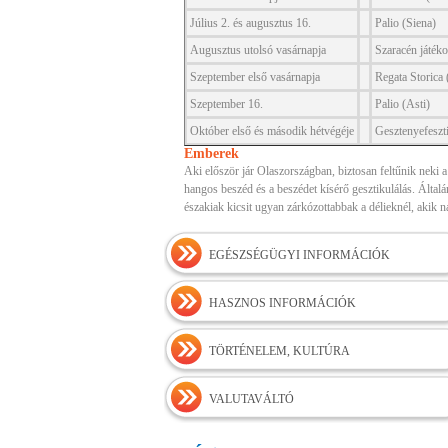
Július 2. és augusztus 16.
Palio (Siena)
Augusztus utolsó vasárnapja
Szaracén játék
Szeptember első vasárnapja
Regata Storica 
Szeptember 16.
Palio (Asti)
Október első és második hétvégéje
Gesztenyefeszti
Emberek
Aki először jár Olaszországban, biztosan feltűnik neki 
hangos beszéd és a beszédet kísérő gesztikulálás. Ált
északiak kicsit ugyan zárkózottabbak a délieknél, akik
EGÉSZSÉGÜGYI INFORMÁCIÓK
HASZNOS INFORMÁCIÓK
TÖRTÉNELEM, KULTÚRA
VALUTAVÁLTÓ