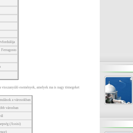
évfordulója
 Ferragosto
a
a visszanyúló események, amelyek ma is nagy tömegeket
onulások a városokban
több városban
vál
nepség (Assisi)
ence)