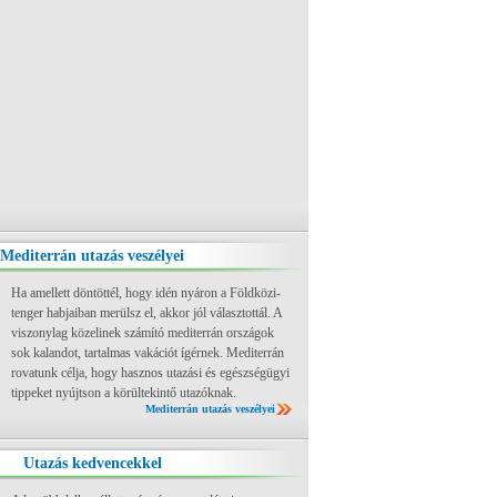
Mediterrán utazás veszélyei
Ha amellett döntöttél, hogy idén nyáron a Földközi-
tenger habjaiban merülsz el, akkor jól választottál. A
viszonylag közelinek számító mediterrán országok
sok kalandot, tartalmas vakációt ígérnek. Mediterrán
rovatunk célja, hogy hasznos utazási és egészségügyi
tippeket nyújtson a körültekintő utazóknak.
Mediterrán utazás veszélyei
Utazás kedvencekkel