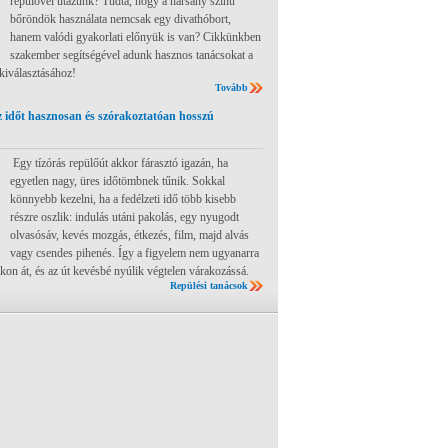
repülővel utazunk? Tudta, hogy a harsány színű
bőröndök használata nemcsak egy divathóbort,
hanem valódi gyakorlati előnyük is van? Cikkünkben
szakember segítségével adunk hasznos tanácsokat a
 kiválasztásához!
Tovább
 időt hasznosan és szórakoztatóan hosszú
Egy tízórás repülőút akkor fárasztó igazán, ha
egyetlen nagy, üres időtömbnek tűnik. Sokkal
könnyebb kezelni, ha a fedélzeti idő több kisebb
részre oszlik: indulás utáni pakolás, egy nyugodt
olvasósáv, kevés mozgás, étkezés, film, majd alvás
vagy csendes pihenés. Így a figyelem nem ugyanarra
ákon át, és az út kevésbé nyúlik végtelen várakozássá.
Repülési tanácsok