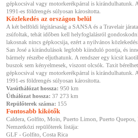
gépkocsival vagy motorkerékpárral is kirándulhatunk. A
1991-es földrengés súlyosan károsította.
Közlekedés az országon belül
A két belföldi légitársaság a SANSA és a Travelair járat
zsúfoltak, tehát időben kell helyfoglalásról gondoskodn
lakosnak nincs gépkocsija, ezért a nyilvános közlekedési 
San José a kirándulások legfobb kiinduló pontja, és inn
bármely részébe eljuthatunk. A rendszer egy kicsit kaoti
buszok sem kényelmesek, viszont olcsók. Taxit bérelhe
gépkocsival vagy motorkerékpárral is kirándulhatunk. A
1991-es földrengés súlyosan károsította.
Vasúthálózat hossza:
950 km
Úthálózat hossza:
37 273 km
Repülőterek száma:
155
Fontosabb kikötők
Caldera, Golfito, Moin, Puerto Limon, Puerto Quepos,
Nemzetközi repülőterek listája:
GLF - Golfito, Costa Rica