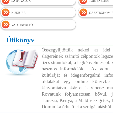
LÁTNIVALÓK
TÖRTÉNELEM
KULTÚRA
GASZTRONÓMI
VALUTAVÁLTÓ
Útikönyv
Összegyűjtöttük neked az idei
slágereinek számító célpontok legszeb
tízes strandokat, a legkényelmesebb 
hasznos információkat. Az adott o
kultúráját és idegenforgalmi info
oldalakat egy online könyvbe 
kinyomtatva akár el is vihetsz ma
Rovatunk folyamatosan bővül, j
Tunézia, Kenya, a Maldív-szigetek, 
Dominika érhető el a szolgáltatásból.