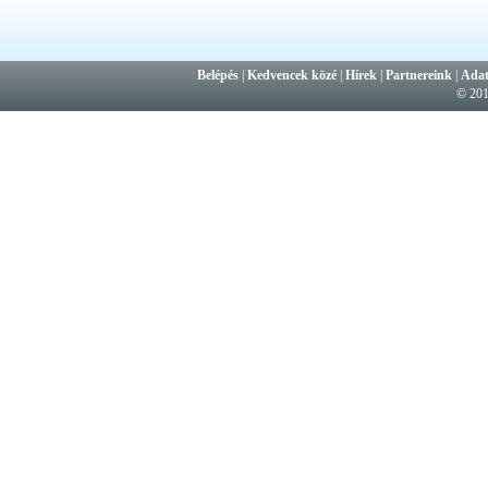
Belépés
|
Kedvencek közé
|
Hírek
|
Partnereink
|
Adat
© 20