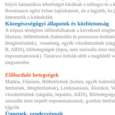
folyói fantasztikus lehetőséget kínálnak a raftingra és a
Reventazon egész évben hajózhatunk, de a legjobb, ha j
ütemezzük a kirándulást.
Közegészségügyi állapotok és közbiztonság
A trópusi térségben előfordulhatnak a következő megbe
filariasis, bélfertőzések (bakteriális és protozoon-fertőzé
féregfertőzések), veszettség, egyéb vírusfertozések (sárga
B, AIDS), bőrbetegségek (lepra, nem szexuális úton ter
treponematosisok). Tanácsos indulás előtt a megfelelő 
megszerzése.
Előforduló betegségek
Malária, Filariasis, Bélfertőzések (kolera, egyéb bakteriá
fertőzések, féregfertőzések), Leishmaniasis, Álomkór, V
vírusfertőzések (sárgaláz, hepatitis, AIDS), Bőrbetegség
szexuális úton terjedő treponematosisok, gombás fertőz
kígyók.
Ünnepek, rendezvények