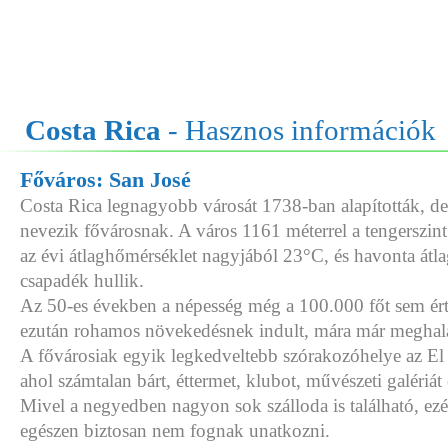
Costa Rica
- Hasznos információk
Főváros: San José
Costa Rica legnagyobb városát 1738-ban alapították, d
nevezik fővárosnak. A város 1161 méterrel a tengerszint f
az évi átlaghőmérséklet nagyjából 23°C, és havonta át
csapadék hullik.
Az 50-es években a népesség még a 100.000 főt sem ért
ezután rohamos növekedésnek indult, mára már meghala
A fővárosiak egyik legkedveltebb szórakozóhelye az El
ahol számtalan bárt, éttermet, klubot, művészeti galériát 
Mivel a negyedben nagyon sok szálloda is található, ezért
egészen biztosan nem fognak unatkozni.