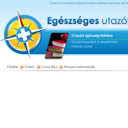
Costa ricai utazást a száraz évszakra érdemes tervezni, bár 
Utazási egészségvédelem
Utazási betegségek és megelőzésük
Oltóhely kereső
Főoldal
Útiterv
Costa Rica
Hasznos információk