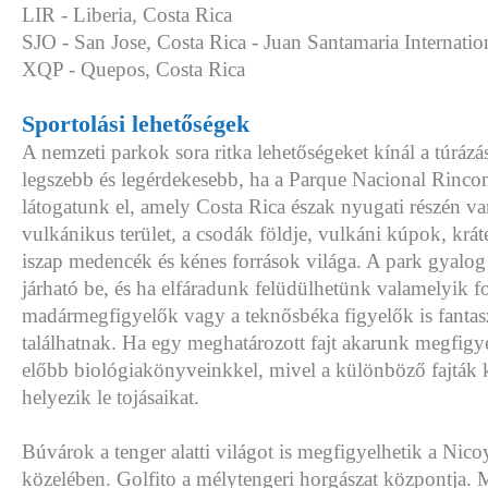
LIR - Liberia, Costa Rica
SJO - San Jose, Costa Rica - Juan Santamaria Internatio
XQP - Quepos, Costa Rica
Sportolási lehetőségek
A nemzeti parkok sora ritka lehetőségeket kínál a túrázás
legszebb és legérdekesebb, ha a Parque Nacional Rincon
látogatunk el, amely Costa Rica észak nyugati részén v
vulkánikus terület, a csodák földje, vulkáni kúpok, krát
iszap medencék és kénes források világa. A park gyalo
járható be, és ha elfáradunk felüdülhetünk valamelyik fo
madármegfigyelők vagy a teknősbéka figyelők is fantasz
találhatnak. Ha egy meghatározott fajt akarunk megfigy
előbb biológiakönyveinkkel, mivel a különböző fajták
helyezik le tojásaikat.
Búvárok a tenger alatti világot is megfigyelhetik a Nicoy
közelében. Golfito a mélytengeri horgászat központja. 