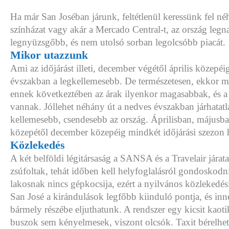
Ha már San Joséban járunk, feltétlenül keressünk fel 
színházat vagy akár a Mercado Central-t, az ország leg
legnyüzsgőbb, és nem utolsó sorban legolcsóbb piacát.
Mikor utazzunk
Ami az időjárást illeti, december végétől április közepéig
évszakban a legkellemesebb. De természetesen, ekkor 
ennek következtében az árak ilyenkor magasabbak, és a 
vannak. Jóllehet néhány út a nedves évszakban járhatatl
kellemesebb, csendesebb az ország. Áprilisban, májusba
közepétől december közepéig mindkét időjárási szezon h
Közlekedés
A két belföldi légitársaság a SANSA és a Travelair járat
zsúfoltak, tehát időben kell helyfoglalásról gondoskodn
lakosnak nincs gépkocsija, ezért a nyilvános közlekedési 
San José a kirándulások legfőbb kiinduló pontja, és inn
bármely részébe eljuthatunk. A rendszer egy kicsit kaoti
buszok sem kényelmesek, viszont olcsók. Taxit bérelhe