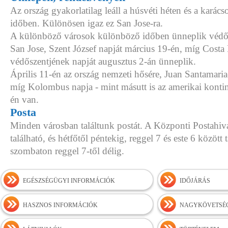
Az ország gyakorlatilag leáll a húsvéti héten és a karács
időben. Különösen igaz ez San Jose-ra.
A különböző városok különböző időben ünneplik védős
San Jose, Szent József napját március 19-én, míg Costa
védőszentjének napját augusztus 2-án ünneplik.
Április 11-én az ország nemzeti hősére, Juan Santamari
míg Kolombus napja - mint másutt is az amerikai konti
én van.
Posta
Minden városban találtunk postát. A Központi Postahiv
található, és hétfőtől péntekig, reggel 7 és este 6 között 
szombaton reggel 7-től délig.
EGÉSZSÉGÜGYI INFORMÁCIÓK
IDŐJÁRÁS
HASZNOS INFORMÁCIÓK
NAGYKÖVETSÉ