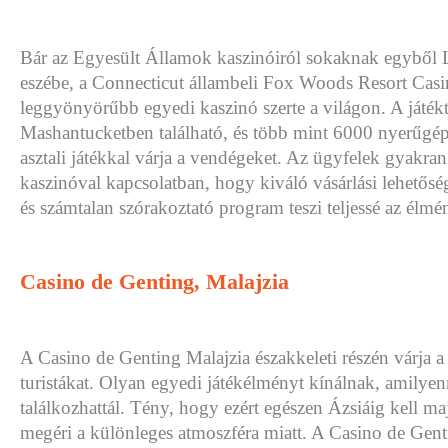
Bár az Egyesült Államok kaszinóiról sokaknak egyből L
eszébe, a Connecticut állambeli Fox Woods Resort Casi
leggyönyörűbb egyedi kaszinó szerte a világon. A játék
Mashantucketben található, és több mint 6000 nyerűgép
asztali játékkal várja a vendégeket. Az ügyfelek gyakran
kaszinóval kapcsolatban, hogy kiváló vásárlási lehetősé
és számtalan szórakoztató program teszi teljessé az élmé
Casino de Genting, Malajzia
A Casino de Genting Malajzia északkeleti részén várja a 
turistákat. Olyan egyedi játékélményt kínálnak, amilye
találkozhattál. Tény, hogy ezért egészen Ázsiáig kell ma
megéri a különleges atmoszféra miatt. A Casino de Gen