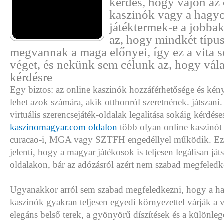
kérdés, hogy vajon az 
kaszinók vagy a hag
játéktermek-e a jobbak
az, hogy mindkét típu
megvannak a maga előnyei, így ez a vita 
véget, és nekünk sem célunk az, hogy vála
kérdésre
Egy biztos: az online kaszinók hozzáférhetősége és k
lehet azok számára, akik otthonról szeretnének. játszan
virtuális szerencsejáték-oldalak legalitása sokáig kérdés
kaszinomagyar.com oldalon
több olyan online kaszinót 
curacao-i, MGA vagy SZTFH engedéllyel működik. Ez 
jelenti, hogy a magyar játékosok is teljesen legálisan já
oldalakon, bár az adózásról azért nem szabad megfeledk
Ugyanakkor arról sem szabad megfeledkezni, hogy a 
kaszinók gyakran teljesen egyedi környezettel várják a
elegáns belső terek, a gyönyörű díszítések és a különlege