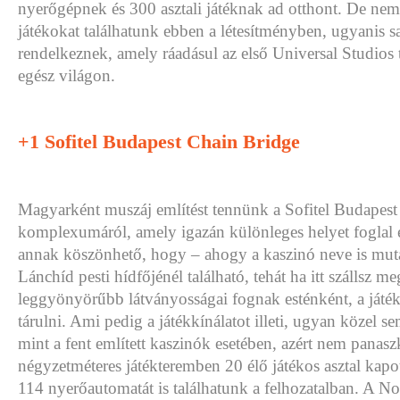
nyerőgépnek és 300 asztali játéknak ad otthont. De nem
játékokat találhatunk ebben a létesítményben, ugyanis s
rendelkeznek, amely ráadásul az első Universal Studios 
egész világon.
+1 Sofitel Budapest Chain Bridge
Magyarként muszáj említést tennünk a Sofitel Budapes
komplexumáról, amely igazán különleges helyet foglal 
annak köszönhető, hogy – ahogy a kaszinó neve is mutat
Lánchíd pesti hídfőjénél található, tehát ha itt szállsz m
leggyönyörűbb látványosságai fognak esténként, a játék
tárulni. Ami pedig a játékkínálatot illeti, ugyan közel 
mint a fent említett kaszinók esetében, azért nem pana
négyzetméteres játékteremben 20 élő játékos asztal kapott
114 nyerőautomatát is találhatunk a felhozatalban. A N