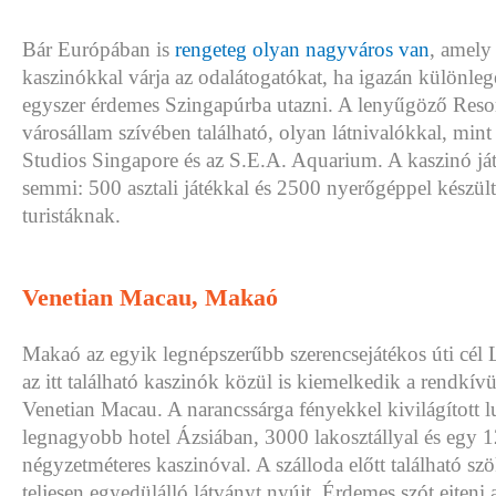
Bár Európában is
rengeteg olyan nagyváros van
, amely
kaszinókkal várja az odalátogatókat, ha igazán különle
egyszer érdemes Szingapúrba utazni. A lenyűgöző Reso
városállam szívében található, olyan látnivalókkal, mint
Studios Singapore és az S.E.A. Aquarium. A kaszinó já
semmi: 500 asztali játékkal és 2500 nyerőgéppel készült
turistáknak.
Venetian Macau, Makaó
Makaó az egyik legnépszerűbb szerencsejátékos úti cél L
az itt található kaszinók közül is kiemelkedik a rendkív
Venetian Macau. A narancssárga fényekkel kivilágított l
legnagyobb hotel Ázsiában, 3000 lakosztállyal és egy 
négyzetméteres kaszinóval. A szálloda előtt található sz
teljesen egyedülálló látványt nyújt. Érdemes szót ejteni 