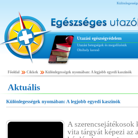
Különlegesség
Utazási egészségvédelem
Utazási betegségek és megelőzésük
Oltóhely kereső
Főoldal
Cikkek
Különlegességek nyomában: A legjobb egyedi kaszinók
Aktuális
Különlegességek nyomában: A legjobb egyedi kaszinók
A szerencsejátékosok 
vita tárgyát képezi az 