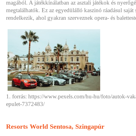
magából. A játékkínálatban az asztali játékok és nyerőg
megtalálhatók. Ez az egyedülálló kaszinó ráadásul saját
rendelkezik, ahol gyakran szerveznek opera- és baletteste
1. forrás: https://www.pexels.com/hu-hu/foto/autok-va
epulet-7372483/
Resorts World Sentosa, Szingapúr