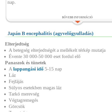
nap.
BŐVEBB INFORMÁCIÓ
Japán B encephalitis (agyvelőgyulladás)
Elterjedtség
A betegség elterjedtségét a mellékelt térkép mutatja
Évente 30 000-50 000 eset fordul elő
Panaszok és tünetek
A
lappangási idő
5-15 nap
Láz
Fejfájás
Súlyos esetekben magas láz
Tarkó merevség
Végtagremegés
Görcsök