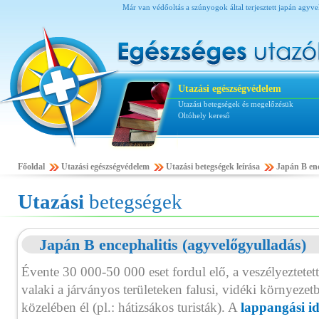
Már van védőoltás a szúnyogok által terjesztett japán agyv
Utazási egészségvédelem
Utazási betegségek és megelőzésük
Oltóhely kereső
Főoldal
Utazási egészségvédelem
Utazási betegségek leírása
Japán B enc
Utazási
betegségek
Japán B encephalitis (agyvelőgyulladás)
Évente 30 000-50 000 eset fordul elő, a veszélyeztetet
valaki a járványos területeken falusi, vidéki környezet
közelében él (pl.: hátizsákos turisták). A
lappangási i