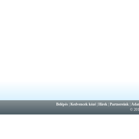
Belépés
|
Kedvencek közé
|
Hírek
|
Partnereink
|
Adat
© 20