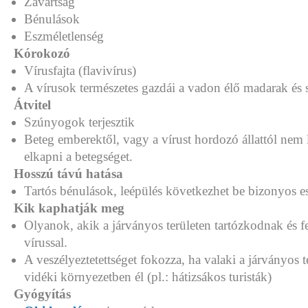
Zavartság
Bénulások
Eszméletlenség
Kórokozó
Vírusfajta (flavivírus)
A vírusok természetes gazdái a vadon élő madarak és 
Átvitel
Szúnyogok terjesztik
Beteg emberektől, vagy a vírust hordozó állattól nem 
elkapni a betegséget.
Hosszú távú hatása
Tartós bénulások, leépülés következhet be bizonyos e
Kik kaphatják meg
Olyanok, akik a járványos területen tartózkodnak és f
vírussal.
A veszélyeztetettséget fokozza, ha valaki a járványos t
vidéki környezetben él (pl.: hátizsákos turisták)
Gyógyítás