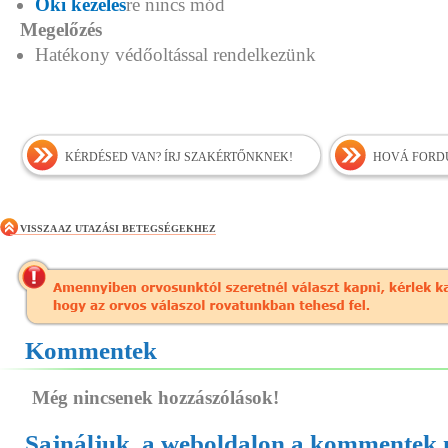
Oki kezelés
re nincs mód
Megelőzés
Hatékony védőoltással rendelkezünk
KÉRDÉSED VAN? ÍRJ SZAKÉRTŐNKNEK!
HOVÁ FORDU
VISSZA AZ UTAZÁSI BETEGSÉGEKHEZ
Kommentek
Még nincsenek hozzászólások!
Sajnáljuk, a weboldalon a kommentek