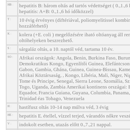
HB :
hepatitis B: három oltás ad tartós védettséget ( 0.,1.,6
hepatitis: A+B: 0.,1.,6 hó időközzel)
T :
10 évig érvényes (diftériával, poliomyelitissel kombin
hozzáférhető)
K :
kolera (+E. coli ) megelőzésére iható oltóanyag áll re
oltóhelyeken beszrezhető.
S :
sárgaláz oltás, a 10. naptól véd, tartama 10 év.
SO :
Afrikai országok: Angola, Benin, Burkina Faso, Burun
Demokratikus Kongo, Egyenlítői Guinea, Elefántcsontp
Gabon, Gambia, Ghána, Guinea, Guinea-Bissau, Kame
Afrikai Köztársaság, , Kongo, Libéria, Mali, Niger, N
Tome és Principe, Senegal, Sierra Leone, Szomália, S
Togo, Uganda, Zambia Amerikai kontinens országai: Bo
Equador, Francia Guiana, Guyana, Columbia, Panama,
Trinidad éas Tobago, Venezuela
H :
hastífusz oltás 10-14 nap múlva véd, 3 évig
HE :
hepatitis E. étellel, vízzel terjed, várandós nőkre vesz
V :
indokolt esetben, utazás előtt 0.,7.,21 nappal.