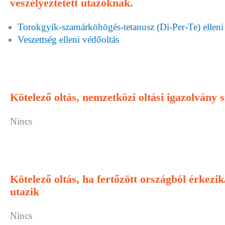
veszélyeztetett utazóknak.
Torokgyík-szamárköhögés-tetanusz (Di-Per-Te) elleni
Veszettség elleni védőoltás
Kötelező oltás, nemzetközi oltási igazolvány 
Nincs
Kötelező oltás, ha fertőzött országból érkezi
utazik
Nincs