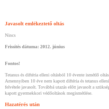
Javasolt emlékeztető oltás
Nincs
Frissítés dátuma: 2012. június
Fontos!
Tetanus és diftéria elleni oltásból 10 évente ismétlő oltá
Amennyiben 10 éve nem kapott diftéria és tetanus elleni
felvétele javasolt. Továbbá utazás előtt javasolt a szüks
kapott gyermekkori védőoltások megismétlése.
Hazatérés után