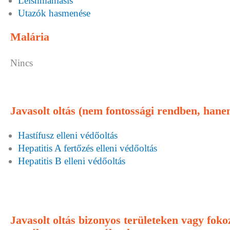
Leishmaniasis
Utazók hasmenése
Malária
Nincs
Javasolt oltás (nem fontossági rendben, han
Hastífusz elleni védőoltás
Hepatitis A fertőzés elleni védőoltás
Hepatitis B elleni védőoltás
Javasolt oltás bizonyos területeken vagy fok