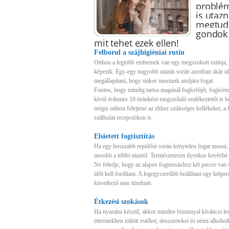
problé
is utazn
megtudh
gondok 
mit tehet ezek ellen!
Felborul a szájhigiéniai rutin
Otthon a legtöbb embernek van egy megszokott rutinja, 
képezik. Egy-egy nagyobb utazás során azonban akár idő
megállapítani, hogy mikor mostunk utoljára fogat.
Fontos, hogy mindig tartsa magánál fogkeféjét, fogkrém
kívül érdemes 10 óránként megszólaló emlékeztetőt is be
mégis otthon felejtené az ehhez szükséges kellékeket, a l
szállodai recepciókon is.
Elsietett fogtisztítás
Ha egy hosszabb repülőút során kénytelen fogat mosni, 
mosdót a többi utastól. Természetesen ilyenkor kevésbé a
Ne feledje, hogy az alapos fogmosáshoz két percre van 
időt kell fordítani. A legegyszerűbb beállítani egy kétp
következő utas türelmét.
Étkezési szokások
Ha nyaralni készül, akkor minden bizonnyal kíváncsi lesz
éttermekben töltött estéket, desszerteket és némi alkohol