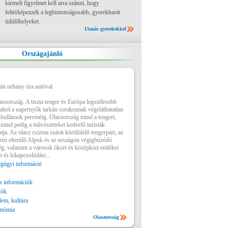
kiemelt figyelmet kell arra szánni, hogy
feltérképezzék a legbiztonságosabb, gyerekbarát
üdülőhelyeket.
Utazás gyerekekkel
Országajánló
pán néhány óra autóval
aszország. A tiszta tenger és Európa legszélesebb
ahol a napernyők tarkán sorakoznak végeláthatatlan
 hullámok pereméig. Olaszország mind a tengert,
 mind pedig a művészeteket kedvelő turisták
tja. Az olasz csizma szárát körülölelő tengerpart, az
szén elterülő Alpok és az országon végighúzódó
, valamint a városok ókori és középkori emlékei
t és kikapcsolódási...
gügyi információ
s
 információk
lók
lem, kultúra
onómia
Olaszország