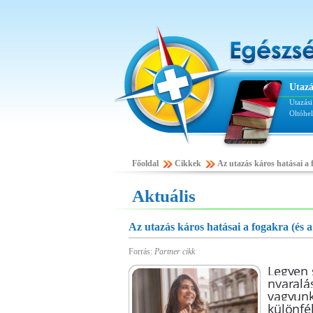
Utazá
Utazás
Oltóhe
Főoldal
Cikkek
Az utazás káros hatásai a
Aktuális
Az utazás káros hatásai a fogakra (és 
Forrás:
Partner cikk
Legyen s
nyaralá
vagyunk
különfé