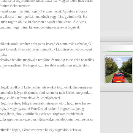
rulhatnak a fogproblémák kialakulásához. Még az üzleti utak során
szített élelmiszerekre.
azért megy nyaralni, hogy jól érezze magát. Azonban érdemes
at választani, mint például mandulát vagy friss gyümölcsöt. Ha
után rögtön öblítse ki alaposan a száját némi vízzel. A cukros,
gyasztani, hogy minél kevesebbet érintkezzenek a fogaival.
őutak során, amihez a forgatott levegő és a minimális vízadagok
epet töltenek be az élelmiszermaradékok kiöblítésében, éppen ezért
ámára.
töltve felvihet magával a repülőre, és mindig töltse fel a felszállás
 nyáltermelését. Ne fogyasszon továbbá alkoholt az utazás előtt,
ó fogak rendkívül kellemetlen helyzeteket idézhetnek elő bármilyen
ismeretlen helyen történnek, ahol az ember nem kérheti megszokott
ügyi ellátás színvonalával és lehetőségeivel.
 fogorvosához, főleg a hosszabb utazások előtt, hogy ne érhessék
lgozik vagy nyaral. A PureDental szakértő fogorvosai pedig
vizsgálatra, ahol kiszűrhetik esetleges fogászati problémáját.
ükséges beavatkozásokat! Részletekért és időpontért kattintson az
thetik a fogait, akkor szerezzen be egy fogvédőt ezekre az