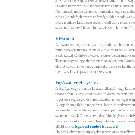
a szervezetébe. Sajnos ezek az összetevők mind hozzájá
is sokan kényszerülnek szobaszervizre és más, előre elké
Nem muszáj mindenre nemet mondani, elvégre az ember 
néha a lehetőségek szerint egészségesebb nassolnivalók
pedig a cukros különlegességek mellett dönt, akkor evés 
savas italokat továbbá ajánlott szívószálon keresztül fo
Kiszáradás
A kiszáradás meglepően gyakori probléma a hosszú repül
mind hozzájárulhatnak. A víz és a nyál mind fontos szer
a száraz száj különösen kedvez a káros baktériumok sz
Tartson magánál egy akkora vizes palackot, amekkorát tele
előtt. A cukormentes rágógumikkal továbbá serkentheti a
mert az is kiszárítja az ember szervezetét.
Fogászati vészhelyzetek
A fogfájás vagy a trauma hatására kilazuló, vagy kihull
utazás során. A problémát tovább fokozza, ha ezek egy 
fogorvosa segítségét, és nincs tisztában a helyi egészség
A legjobb megoldás a megelőzés. Járjon el rendszeresen
kellemetlen meglepetések, miközben éppen külföldön do
szeretettel várják Önt egy nyaralás előtti fogászati szűrő
Kérjen időpontot még most, hogy időben elvégezzék a sz
alábbi linkre:
fogorvosi rendelő Budapest
!
Ha pedig olyan tevékenységeket tervez, amik veszélyezte