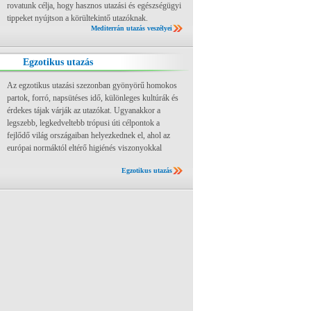
rovatunk célja, hogy hasznos utazási és egészségügyi
tippeket nyújtson a körültekintő utazóknak.
Mediterrán utazás veszélyei
Egzotikus utazás
Az egzotikus utazási szezonban gyönyörű homokos
partok, forró, napsütéses idő, különleges kultúrák és
érdekes tájak várják az utazókat. Ugyanakkor a
legszebb, legkedveltebb trópusi úti célpontok a
fejlődő világ országaiban helyezkednek el, ahol az
európai normáktól eltérő higiénés viszonyokkal
Egzotikus utazás