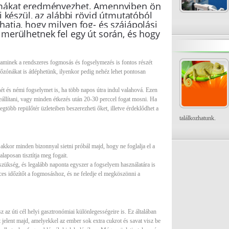
mákat eredményezhet. Amennyiben ön
i készül, az alábbi rövid útmutatóból
atja, hogy milyen fog- és szájápolási
merülhetnek fel egy út során, és hogy
aminek a rendszeres fogmosás és fogselymezés is fontos részét
zónákat is átléphetünk, ilyenkor pedig nehéz lehet pontosan
ét és némi fogselymet is, ha több napos útra indul valahová. Ezen
állítani, vagy minden étkezés után 20-30 perccel fogat mosni. Ha
egtöbb repülőtér üzleteiben beszerezheti őket, illetve érdeklődhet a
találkozhatunk.
akkor minden bizonnyal sietni próbál majd, hogy ne foglalja el a
laposan tisztítja meg fogait.
szükség, és legalább naponta egyszer a fogselyem használatára is
erces időzítőt a fogmosáshoz, és ne feledje el megköszönni a
 az úti cél helyi gasztronómiai különlegességeire is. Ez általában
t jelent majd, amelyekkel az ember sok extra cukrot és savat visz be