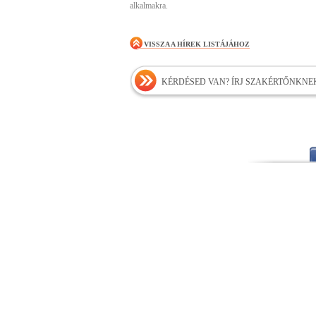
alkalmakra.
VISSZA A HÍREK LISTÁJÁHOZ
KÉRDÉSED VAN? ÍRJ SZAKÉRTŐNKNE