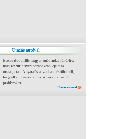
Utazás autóval
Évente több millió magyar autós indul külföldre,
nagy részük a nyári hónapokban lépi át az
országhatárt. A nyaralásra azonban készülni kell,
hogy elkerülhessük az utazás során felmerülő
problémákat.
Utazás autóval