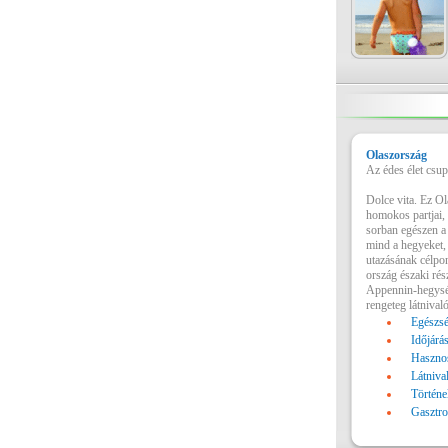
Olaszország
Az édes élet csu
Dolce vita. Ez Ol
homokos partjai, 
sorban egészen a
mind a hegyeket,
utazásának célpon
ország északi ré
Appennin-hegység
rengeteg látnivaló
Egészsé
Időjárá
Hasznos
Látniva
Történe
Gasztr