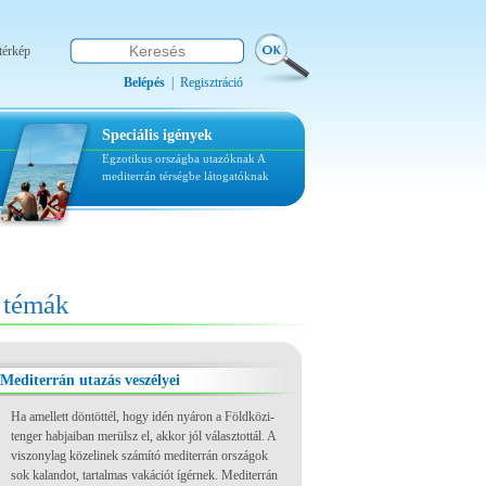
térkép
Belépés
|
Regisztráció
Speciális igények
Egzotikus országba utazóknak
A
mediterrán térségbe látogatóknak
témák
Mediterrán utazás veszélyei
Ha amellett döntöttél, hogy idén nyáron a Földközi-
tenger habjaiban merülsz el, akkor jól választottál. A
viszonylag közelinek számító mediterrán országok
sok kalandot, tartalmas vakációt ígérnek. Mediterrán