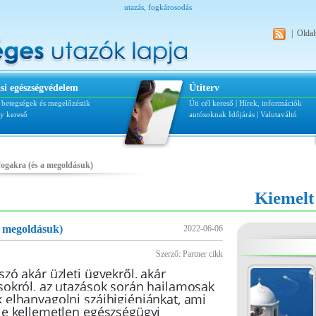
utazás, fogkárosodás
|
Oldal
si egészségvédelem
Útiterv
i betegségek és megelőzésük
Úti cél kereső
|
Hírek, információk
ly kereső
autósoknak
Időjárás
|
Valutaváltó
 fogakra (és a megoldásuk)
Kiemelt
a megoldásuk)
2022-06-06
Szerző: Partner cikk
zó akár üzleti ügyekről, akár
sokról, az utazások során hajlamosak
 elhanyagolni szájhigiéniánkat, ami
le kellemetlen egészségügyi