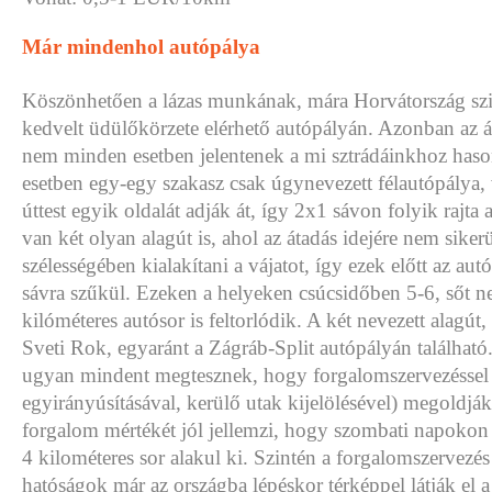
Már mindenhol autópálya
Köszönhetően a lázas munkának, mára Horvátország sz
kedvelt üdülőkörzete elérhető autópályán. Azonban az á
nem minden esetben jelentenek a mi sztrádáinkhoz haso
esetben egy-egy szakasz csak úgynevezett félautópálya, 
úttest egyik oldalát adják át, így 2x1 sávon folyik rajta
van két olyan alagút is, ahol az átadás idejére nem sikerül
szélességében kialakítani a vájatot, így ezek előtt az aut
sávra szűkül. Ezeken a helyeken csúcsidőben 5-6, sőt n
kilóméteres autósor is feltorlódik. A két nevezett alagút
Sveti Rok, egyaránt a Zágráb-Split autópályán található
ugyan mindent megtesznek, hogy forgalomszervezéssel 
egyirányúsításával, kerülő utak kijelölésével) megoldják
forgalom mértékét jól jellemzi, hogy szombati napokon 
4 kilométeres sor alakul ki. Szintén a forgalomszervezés
hatóságok már az országba lépéskor térképpel látják el a