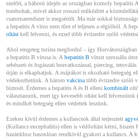
ezelőtt, a háború idején az országban komoly hepatitis 
tomboltak, mivel akkor rosszul működött a közműellátás,
csatornarendszer is megsérült. Ma már sokkal biztonságo
a hepatitis A vírus nem tűnt el teljesen a régióból. A hepa
oltást
kell felvenni, és ezzel több évtizedre szóló védett
Ahol rengeteg turista megfordul – így Horvátországban is
a hepatitis B vírusa is. A
hepatitis B
vírust szexuális úto
sebészeti és fogászati beavatkozással, piercing, tetoválá
útján is elkaphatjuk. A májrákot is okozható betegség ell
védekezhetünk. A három
vakcina
több évtizedre szóló 
biztosít. Érdemes a hepatitis A és B elleni
kombinált
olt
választanunk, mert így kevesebb oltást kell felvennünk 
és mindkét betegség ellen védettek leszünk.
Ezeken kívül érdemes a kullancsok által terjesztett
agyve
(Kullancs encephalitis) ellen is védőoltást kérni, hisze
hazánkhoz hasonlóan rendkívül gyakori a kullancs. A k