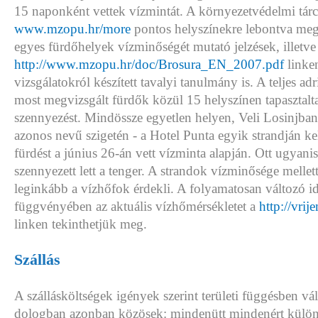
15 naponként vettek vízmintát. A környezetvédelmi tárca
www.mzopu.hr/more
pontos helyszínekre lebontva meg
egyes fürdőhelyek vízminőségét mutató jelzések, illetve
http://www.mzopu.hr/doc/Brosura_EN_2007.pdf
linken
vizsgálatokról készített tavalyi tanulmány is. A teljes ad
most megvizsgált fürdők közül 15 helyszínen tapasztal
szennyezést. Mindössze egyetlen helyen, Veli Losinjban
azonos nevű szigetén - a Hotel Punta egyik strandján kel
fürdést a június 26-án vett vízminta alapján. Ott ugyanis
szennyezett lett a tenger. A strandok vízminősége mellet
leginkább a vízhőfok érdekli. A folyamatosan változó id
függvényében az aktuális vízhőmérsékletet a
http://vri
linken tekinthetjük meg.
Szállás
A szállásköltségek igények szerint területi függésben v
dologban azonban közösek: mindenütt mindenért külön k