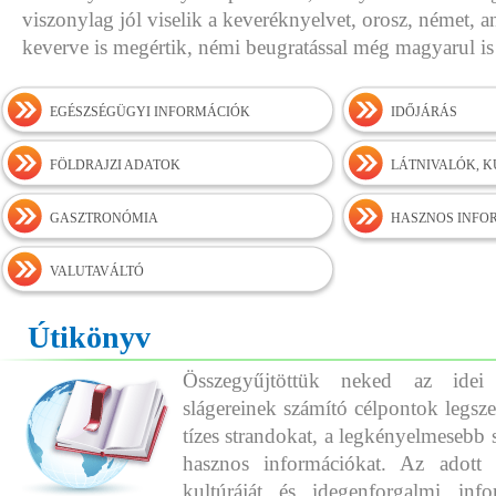
viszonylag jól viselik a keveréknyelvet, orosz, német, a
keverve is megértik, némi beugratással még magyarul 
EGÉSZSÉGÜGYI INFORMÁCIÓK
IDŐJÁRÁS
FÖLDRAJZI ADATOK
LÁTNIVALÓK, 
GASZTRONÓMIA
HASZNOS INFO
VALUTAVÁLTÓ
Útikönyv
Összegyűjtöttük neked az idei
slágereinek számító célpontok legszeb
tízes strandokat, a legkényelmesebb 
hasznos információkat. Az adott o
kultúráját és idegenforgalmi info