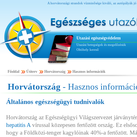
A horvátországi strandok vízminősége kiváló, az autópályák jó m
Utazási egészségvédelem
Utazási betegségek és megelőzésük
Oltóhely kereső
Főoldal
Útiterv
Horvátország
Hasznos információk
Horvátország
- Hasznos informáci
Általános egészségügyi tudnivalók
Horvátország az Egészségügyi Világszervezet járványtér
hepatitis A
vírussal közepesen fertőzött ország. Ez első
hogy a Földközi-tenger kagylóinak 40%-a fertőzött. Más