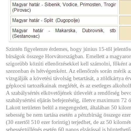
Szintén figyelemre érdemes, hogy június 15-től jelentős
bírságok összege Horvátországban. Emellett a magyaror
szigorúbb közúti ellenőrzésekkel kell számolni, főként 
szezonban és hétvégenként. Az ellenőrzés során mérik a
vizsgálják a követési távolság betartását, a zöldkártya ér
gépkocsi tartozékainak meglétét, és az esetleges alkoholf
A szabálysértés elkövetőjének útlevelét a rendőrség bevo
szabálysértési eljárás befejezéséig, illetve maximum 72 ór
Lakott területen belül a megengedett, általában 50 kilom
sebesség be nem tartása esetén a pénzbírság összege ezer
(30 ezertől 510 ezer forintig) terjedhet, de az 50 kilom
sebességtúllépés esetén 60 napos elzárással is büntethető