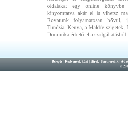
oldalakat egy online könyvbe 
kinyomtatva akár el is vihetsz ma
Rovatunk folyamatosan bővül, j
Tunézia, Kenya, a Maldív-szigetek, 
Dominika érhető el a szolgáltatásból.
Belépés
|
Kedvencek közé
|
Hírek
|
Partnereink
|
Adat
© 20