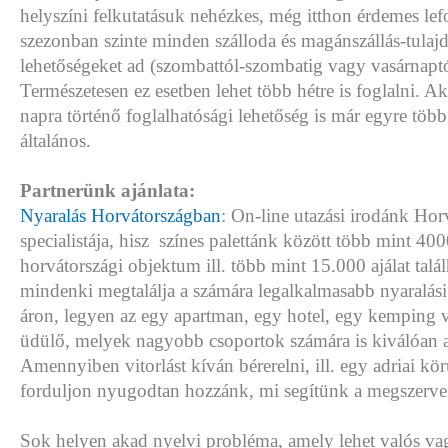
helyszíni felkutatásuk nehézkes, még itthon érdemes lef
szezonban szinte minden szálloda és magánszállás-tulajd
lehetőségeket ad (szombattól-szombatig vagy vasárnaptó
Természetesen ez esetben lehet több hétre is foglalni. A
napra történő foglalhatósági lehetőség is már egyre töb
általános.
Partnerünk ajánlata:
Nyaralás Horvátországban
: On-line utazási irodánk Hor
specialistája, hisz színes palettánk között több mint 40
horvátországi objektum ill. több mint 15.000 ajálat tal
mindenki megtalálja a számára legalkalmasabb nyaralás
áron, legyen az egy apartman, egy hotel, egy kemping
üdülő, melyek nagyobb csoportok számára is kiválóan 
Amennyiben vitorlást kíván bérerelni, ill. egy adriai kö
forduljon nyugodtan hozzánk, mi segítünk a megszerv
Sok helyen akad nyelvi probléma, amely lehet valós vag