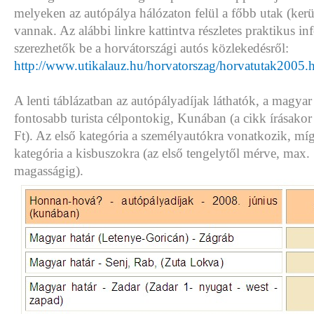
melyeken az autópálya hálózaton felül a főbb utak (kerül
vannak. Az alábbi linkre kattintva részletes praktikus i
szerezhetők be a horvátországi autós közlekedésről:
http://www.utikalauz.hu/horvatorszag/horvatutak2005.
A lenti táblázatban az autópályadíjak láthatók, a magyar 
fontosabb turista célpontokig, Kunában (a cikk írásak
Ft). Az első kategória a személyautókra vonatkozik, mí
kategória a kisbuszokra (az első tengelytől mérve, max
magasságig).