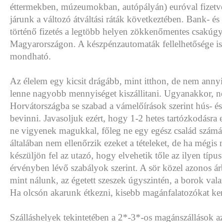
éttermekben, múzeumokban, autópályán) euróval fizetv
járunk a változó átváltási ráták következtében. Bank- és 
történő fizetés a legtöbb helyen zökkenőmentes csakúgy
Magyarországon. A készpénzautomaták fellelhetősége i
mondható.
Az élelem egy kicsit drágább, mint itthon, de nem anny
lenne nagyobb mennyiséget kiszállitani. Ugyanakkor, ne
Horvátországba se szabad a vámelőírások szerint hús- és
bevinni. Javasoljuk ezért, hogy 1-2 hetes tartózkodásra 
ne vigyenek magukkal, főleg ne egy egész család számá
általában nem ellenőrzik ezeket a tételeket, de ha mégis
készüljön fel az utazó, hogy elvehetik tőle az ilyen típu
érvényben lévő szabályok szerint. A sör közel azonos ár
mint nálunk, az égetett szeszek úgyszintén, a borok val
Ha olcsón akarunk étkezni, kisebb magánfalatozókat ke
Szálláshelyek tekintetében a 2*-3*-os magánszállások a