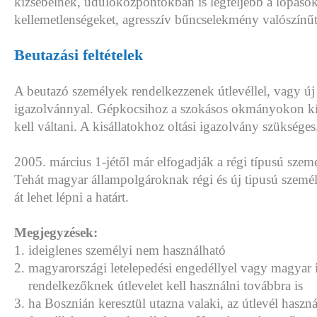
kizsebelnek, üdülőközpontokban is legfeljebb a lopás
kellemetlenségeket, agresszív bűncselekmény valószínűt
Beutazási feltételek
A beutazó személyek rendelkezzenek útlevéllel, vagy új
igazolvánnyal. Gépkocsihoz a szokásos okmányokon kív
kell váltani. A kisállatokhoz oltási igazolvány szükséges
2005. március 1-jétől már elfogadják a régi típusú szem
Tehát magyar állampolgároknak régi és új tipusú szemé
át lehet lépni a határt.
Megjegyzések:
ideiglenes személyi nem használható
magyarországi letelepedési engedéllyel vagy magyar 
rendelkezőknek útlevelet kell használni továbbra is
ha Bosznián keresztül utazna valaki, az útlevél haszná