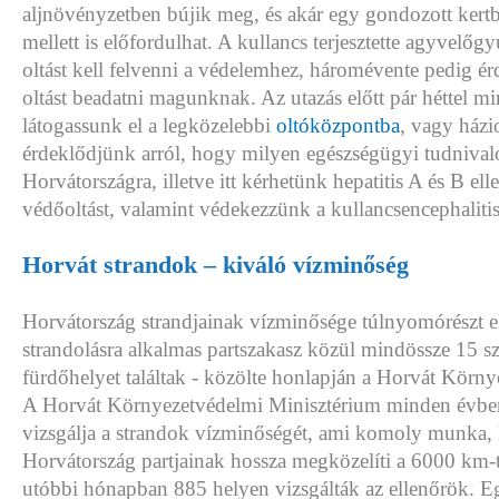
aljnövényzetben bújik meg, és akár egy gondozott kertb
mellett is előfordulhat. A kullancs terjesztette agyvelőg
oltást kell felvenni a védelemhez, háromévente pedig é
oltást beadatni magunknak. Az utazás előtt pár héttel 
látogassunk el a legközelebbi
oltóközpontba
, vagy házi
érdeklődjünk arról, hogy milyen egészségügyi tudniva
Horvátországra, illetve itt kérhetünk hepatitis A és B el
védőoltást, valamint védekezzünk a kullancsencephalitis 
Horvát strandok – kiváló vízminőség
Horvátország strandjainak vízminősége túlnyomórészt el
strandolásra alkalmas partszakasz közül mindössze 15 s
fürdőhelyet találtak - közölte honlapján a Horvát Körny
A Horvát Környezetvédelmi Minisztérium minden évbe
vizsgálja a strandok vízminőségét, ami komoly munka,
Horvátország partjainak hossza megközelíti a 6000 km-
utóbbi hónapban 885 helyen vizsgálták az ellenőrök. 