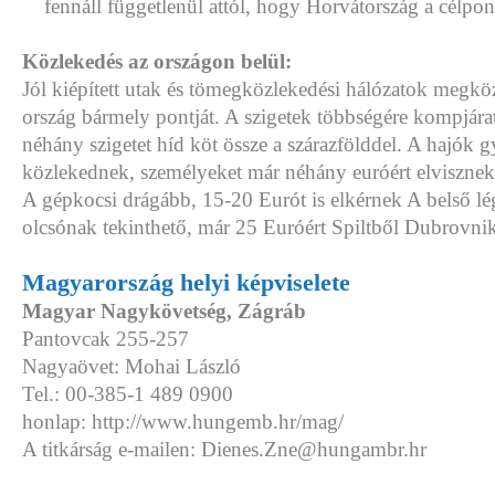
fennáll függetlenül attól, hogy Horvátország a célpon
Közlekedés az országon belül:
Jól kiépített utak és tömegközlekedési hálózatok megköz
ország bármely pontját. A szigetek többségére kompjára
néhány szigetet híd köt össze a szárazfölddel. A hajók 
közlekednek, személyeket már néhány euróért elvisznek 
A gépkocsi drágább, 15-20 Eurót is elkérnek A belső lé
olcsónak tekinthető, már 25 Euróért Spiltből Dubrovni
Magyarország helyi képviselete
Magyar Nagykövetség, Zágráb
Pantovcak 255-257
Nagyaövet: Mohai László
Tel.: 00-385-1 489 0900
honlap: http://www.hungemb.hr/mag/
A titkárság e-mailen: Dienes.Zne@hungambr.hr