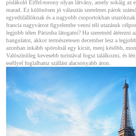
pislákoló Eiffel-torony olyan látvány, amely sokáig az
marad. Ez különösen jó választás szerelmes párok számá
egyedülállóknak és a nagyobb csoportokban utazóknak i
francia nagyvárost figyelembe venni téli utazásuk célpo
legjobb télen Párizsba látogatni? Ha szeretnéd átérezni 
hangulatot, akkor természetesen december lesz a legjob
azonban inkább spórolnál egy kicsit, menj később, mon
Valószínűleg kevesebb turistával fogsz találkozni, és l
eséllyel foglalhatsz szállást alacsonyabb áron.