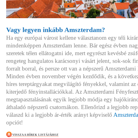
Vagy legyen inkább Amszterdam?
Ha egy európai várost kellene választanom egy téli kirá
mindenképpen Amszterdam lenne. Bár egész évben nagy
szeretek télen ellátogatni ide, mert egyrészt kevésbé zsúfo
rengeteg hangulatos karácsonyi vásárt jelent, sok-sok f
forralt borral, és persze ott van a népszerű Amszterdami 
Minden évben november végén kezdődik, és a következő 
híres tereptárgyakat megvilágító fényekkel, valamint az 
kiterjedő fényinstallációkkal. Az Amszterdami Fényfeszt
megtapasztalásának egyik legjobb módja egy hajókiránd
áthaladó népszerű csatornákon. Ellenőrizd a legjobb repü
válaszd ki a legjobb ár-érték arányt képviselő
Amszterda
opciót!
VISSZA A HÍREK LISTÁJÁHOZ