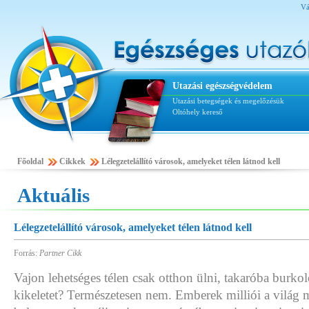
Vá
Utazási egészségvédelem
Utazási betegségek és megelőzésük
Oltóhely kereső
Főoldal
Cikkek
Lélegzetelállító városok, amelyeket télen látnod kell
Aktuális
Lélegzetelállító városok, amelyeket télen látnod kell
Forrás:
Partner Cikk
Vajon lehetséges télen csak otthon ülni, takaróba burkol
kikeletet? Természetesen nem. Emberek milliói a világ 