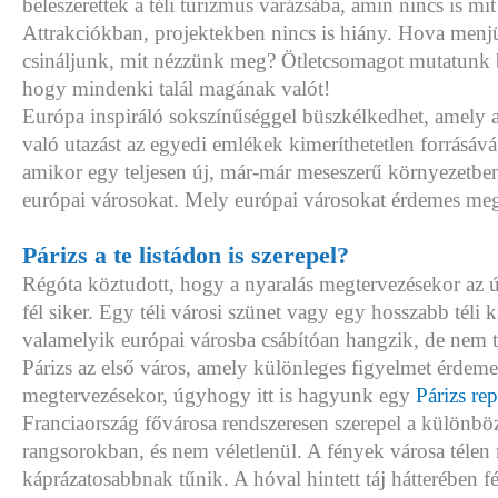
beleszerettek a téli turizmus varázsába, amin nincs is mi
Attrakciókban, projektekben nincs is hiány. Hova menjü
csináljunk, mit nézzünk meg? Ötletcsomagot mutatunk b
hogy mindenki talál magának valót!
Európa inspiráló sokszínűséggel büszkélkedhet, amely 
való utazást az egyedi emlékek kimeríthetetlen forrásává t
amikor egy teljesen új, már-már meseszerű környezetben l
európai városokat. Mely európai városokat érdemes meg
Párizs a te listádon is szerepel?
Régóta köztudott, hogy a nyaralás megtervezésekor az út
fél siker. Egy téli városi szünet vagy egy hosszabb téli 
valamelyik európai városba csábítóan hangzik, de nem
Párizs az első város, amely különleges figyelmet érdemel
megtervezésekor, úgyhogy itt is hagyunk egy
Párizs re
Franciaország fővárosa rendszeresen szerepel a különböz
rangsorokban, és nem véletlenül. A fények városa télen
káprázatosabbnak tűnik. A hóval hintett táj hátterében f