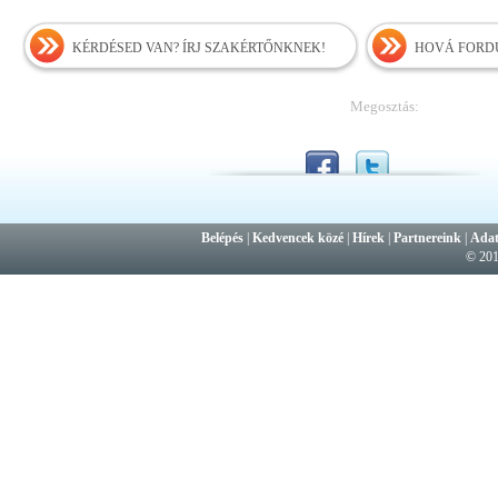
KÉRDÉSED VAN? ÍRJ SZAKÉRTŐNKNEK!
HOVÁ FORDU
Megosztás:
Belépés
|
Kedvencek közé
|
Hírek
|
Partnereink
|
Adat
© 20