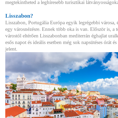
megtekintheted a leghíresebb turisztikai látványosságoka
Lisszabon?
Lisszabon, Portugália Európa egyik legrégebbi városa, 
egy városnézésre. Ennek több oka is van. Először is, a 
várostól eltérően Lisszabonban mediterrán éghajlat ura
esős napot és ideális esetben még sok napsütéses órát és t
jelent.