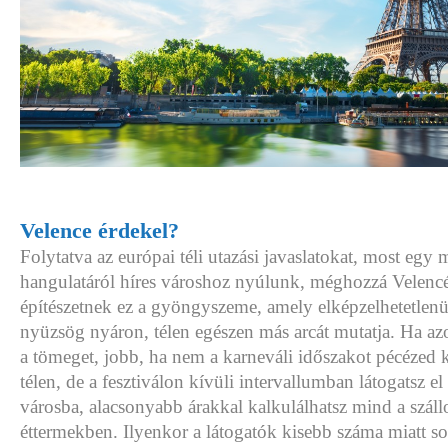
Velence érdekel?
Folytatva az európai téli utazási javaslatokat, most egy
hangulatáról híres városhoz nyúlunk, méghozzá Velencé
építészetnek ez a gyöngyszeme, amely elképzelhetetlenül
nyüzsög nyáron, télen egészen más arcát mutatja. Ha a
a tömeget, jobb, ha nem a karneváli időszakot pécézed
télen, de a fesztiválon kívüli intervallumban látogatsz el
városba, alacsonyabb árakkal kalkulálhatsz mind a szál
éttermekben. Ilyenkor a látogatók kisebb száma miatt 