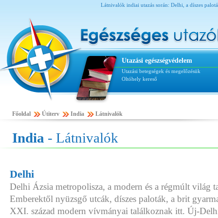
Látnivalók indiai utazás során: Delhi, a díszes palo
Utazási egészségvédelem
Utazási betegségek és megelőzésük
Oltóhely kereső
Főoldal
Útiterv
India
Látnivalók
India
- Látnivalók
Delhi
Delhi Ázsia metropolisza, a modern és a régmúlt világ t
Emberektől nyüzsgő utcák, díszes paloták, a brit gyarma
XXI. század modern vívmányai találkoznak itt. Új-Delh