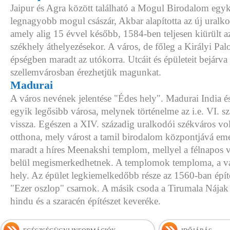
Jaipur és Agra között található a Mogul Birodalom egyk
legnagyobb mogul császár, Akbar alapította az új uralko
amely alig 15 évvel később, 1584-ben teljesen kiürült a
székhely áthelyezésekor. A város, de főleg a Királyi Pa
épségben maradt az utókorra. Utcáit és épületeit bejárva 
szellemvárosban érezhetjük magunkat.
Madurai
A város nevének jelentése "Édes hely". Madurai India és
egyik legősibb városa, melynek történelme az i.e. VI. s
vissza. Egészen a XIV. századig uralkodói székváros vo
otthona, mely várost a tamil birodalom központjává eme
maradt a híres Meenakshi templom, mellyel a félnapos v
belül megismerkedhetnek. A templomok temploma, a vá
hely. Az épület legkiemelkedőbb része az 1560-ban épí
"Ezer oszlop" csarnok. A másik csoda a Tirumala Nájak 
hindu és a szaracén építészet keveréke.