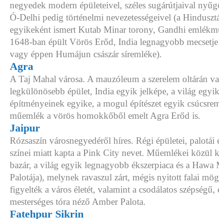
negyedek modern épületeivel, széles sugárútjaival nyűgöz
Ó-Delhi pedig történelmi nevezetességeivel (a Hinduszt
egyikeként ismert Kutab Minar torony, Gandhi emlékmű
1648-ban épült Vörös Erőd, India legnagyobb mecsetje
vagy éppen Humájun császár síremléke).
Agra
A Taj Mahal városa. A mauzóleum a szerelem oltárán va
legkülönösebb épület, India egyik jelképe, a világ egyi
építményeinek egyike, a mogul építészet egyik csúcsrem
műemlék a vörös homokkőből emelt Agra Erőd is.
Jaipur
Rózsaszín városnegyedéről híres. Régi épületei, palotái é
színei miatt kapta a Pink City nevet. Műemlékei közül 
bazár, a világ egyik legnagyobb ékszerpiaca és a Hawa 
Palotája), melynek ravaszul zárt, mégis nyitott falai m
figyelték a város életét, valamint a csodálatos szépségű, 
mesterséges tóra néző Amber Palota.
Fatehpur Sikrin