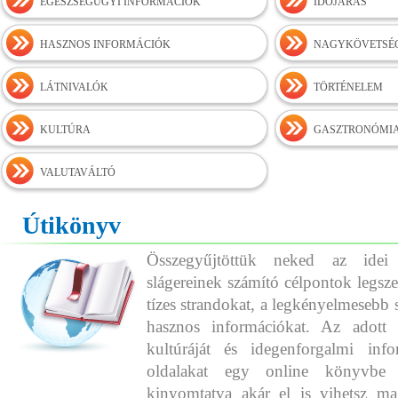
EGÉSZSÉGÜGYI INFORMÁCIÓK
IDŐJÁRÁS
HASZNOS INFORMÁCIÓK
NAGYKÖVETSÉ
LÁTNIVALÓK
TÖRTÉNELEM
KULTÚRA
GASZTRONÓMI
VALUTAVÁLTÓ
Útikönyv
Összegyűjtöttük neked az idei
slágereinek számító célpontok legszeb
tízes strandokat, a legkényelmesebb 
hasznos információkat. Az adott o
kultúráját és idegenforgalmi info
oldalakat egy online könyvbe 
kinyomtatva akár el is vihetsz ma